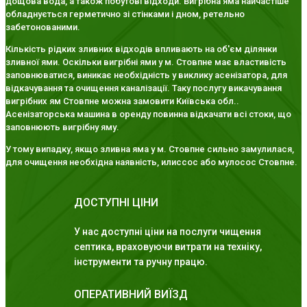
дощова вода, а також побутові відходи. Вигрібна яма найчастіше
обладнується герметично зі стінками і дном, ретельно
забетонованими.
Кількість рідких зливних відходів впливають на об'єм ділянки
зливної ями. Оскільки вигрібні ями у м. Стовпне має властивість
заповнюватися, виникає необхідність у виклику асенізатора, для
відкачування та очищення каналізації. Таку послугу викачування
вигрібних ям Стовпне можна замовити Київська обл..
Асенізаторська машина в оренду повинна відкачати всі стоки, що
заповнюють вигрібну яму.
У тому випадку, якщо зливна яма у м. Стовпне сильно замулилася,
для очищення необхідна наявність, илиссос або мулосос Стовпне.
ДОСТУПНІ ЦІНИ
У нас доступні ціни на послуги чищення
септика, враховуючи витрати на техніку,
інструменти та ручну працю.
ОПЕРАТИВНИЙ ВИЇЗД