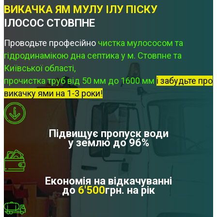
ВИКАЧКА ЯМ МУЛУ ІЛУ ПІСКУ
ІЛОСОС СТОВПНЕ
Проводьте професійно
чистка мулососом та
гідродинамікою дна септика у м. Стовпне та
Київської області,
прочистка труб від 50 мм до 1600 мм
і забудьте про
викачку ями на 1-3 роки!
Підвищує пропуск води
у землю до 96%
Економія на відкачуванні
до
6'500
грн. на рік