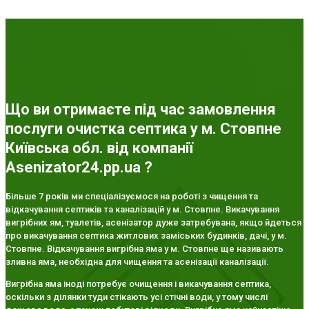
Що ви отримаєте під час замовлення
послуги очистка септика у м. Стовпне
Київська обл. від компанії
Asenizator24.pp.ua ?
Більше 7 років ми спеціалізуємося на роботі з чищення та
відкачування септиків та каналізацій у м. Стовпне. Викачування
вигрібних ям, туалетів, асенізатор дуже затребувана, якщо йдеться
про викачування септика житлових заміських будинків, дачі, у м.
Стовпне. Відкачування вигрібна яма у м. Стовпне ще називають
зливна яма, необхідна для чищення та асенізації каналізації.
Вигрібна яма іноді потребує очищення і викачування септика,
оскільки з ділянки туди стікають усі стічні води, у тому числі