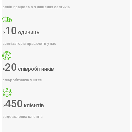
років працюємо з чищення септиків
10
>
одиниць
асенізаторів працюють у нас
20
>
співробітників
співробітників у штаті
450
>
клієнтів
задоволених клієнтів