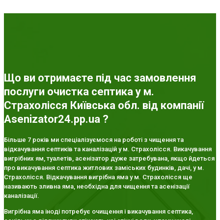
Що ви отримаєте під час замовлення
послуги очистка септика у м.
Страхолісся Київська обл. від компанії
Asenizator24.pp.ua ?
Більше 7 років ми спеціалізуємося на роботі з чищення та
відкачування септиків та каналізацій у м. Страхолісся. Викачування
вигрібних ям, туалетів, асенізатор дуже затребувана, якщо йдеться
про викачування септика житлових заміських будинків, дачі, у м.
Страхолісся. Відкачування вигрібна яма у м. Страхолісся ще
називають зливна яма, необхідна для чищення та асенізації
каналізації.
Вигрібна яма іноді потребує очищення і викачування септика,