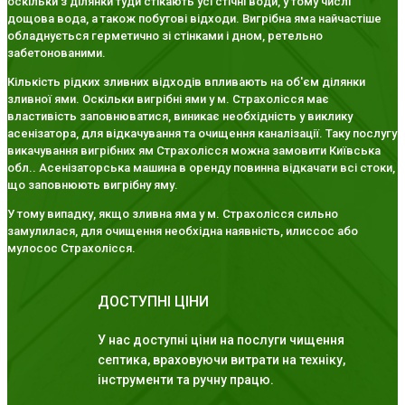
оскільки з ділянки туди стікають усі стічні води, у тому числі
дощова вода, а також побутові відходи. Вигрібна яма найчастіше
обладнується герметично зі стінками і дном, ретельно
забетонованими.
Кількість рідких зливних відходів впливають на об'єм ділянки
зливної ями. Оскільки вигрібні ями у м. Страхолісся має
властивість заповнюватися, виникає необхідність у виклику
асенізатора, для відкачування та очищення каналізації. Таку послугу
викачування вигрібних ям Страхолісся можна замовити Київська
обл.. Асенізаторська машина в оренду повинна відкачати всі стоки,
що заповнюють вигрібну яму.
У тому випадку, якщо зливна яма у м. Страхолісся сильно
замулилася, для очищення необхідна наявність, илиссос або
мулосос Страхолісся.
ДОСТУПНІ ЦІНИ
У нас доступні ціни на послуги чищення
септика, враховуючи витрати на техніку,
інструменти та ручну працю.