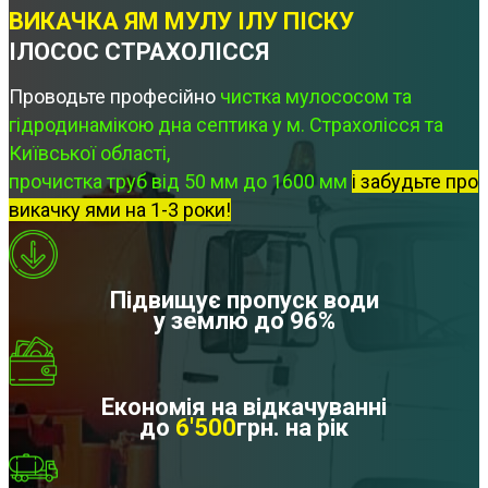
ВИКАЧКА ЯМ МУЛУ ІЛУ ПІСКУ
ІЛОСОС СТРАХОЛІССЯ
Проводьте професійно
чистка мулососом та
гідродинамікою дна септика у м. Страхолісся та
Київської області,
прочистка труб від 50 мм до 1600 мм
і забудьте про
викачку ями на 1-3 роки!
Підвищує пропуск води
у землю до 96%
Економія на відкачуванні
до
6'500
грн. на рік