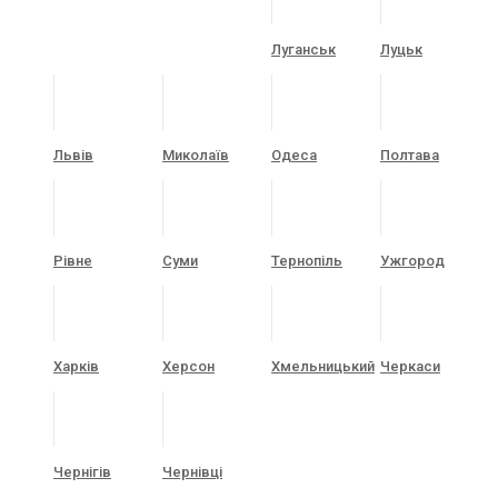
Луганськ
Луцьк
Львів
Миколаїв
Одеса
Полтава
Рівне
Суми
Тернопіль
Ужгород
Харків
Херсон
Хмельницький
Черкаси
Чернігів
Чернівці