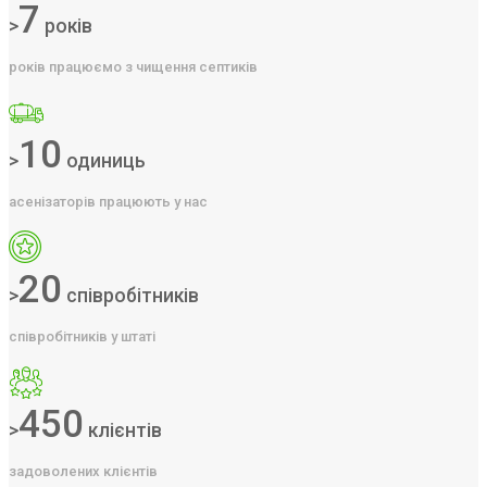
7
>
років
років працюємо з чищення септиків
10
>
одиниць
асенізаторів працюють у нас
20
>
співробітників
співробітників у штаті
450
>
клієнтів
задоволених клієнтів