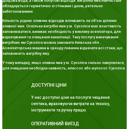
дощова вода, а також побутові відходи. Вигрібна яма найчастіше
обладнується герметично зі стінками і дном, ретельно
забетонованими.
Кількість рідких зливних відходів впливають на об'єм ділянки
зливної ями. Оскільки вигрібні ями у м. Сухоліси має властивість
заповнюватися, виникає необхідність у виклику асенізатора, для
відкачування та очищення каналізації. Таку послугу викачування
вигрібних ям Сухоліси можна замовити Київська обл..
Асенізаторська машина в оренду повинна відкачати всі стоки, що
заповнюють вигрібну яму.
У тому випадку, якщо зливна яма у м. Сухоліси сильно замулилася,
для очищення необхідна наявність, илиссос або мулосос Сухоліси.
ДОСТУПНІ ЦІНИ
У нас доступні ціни на послуги чищення
септика, враховуючи витрати на техніку,
інструменти та ручну працю.
ОПЕРАТИВНИЙ ВИЇЗД