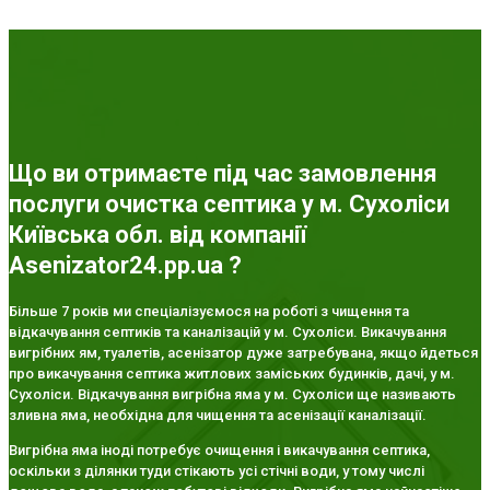
Що ви отримаєте під час замовлення
послуги очистка септика у м. Сухоліси
Київська обл. від компанії
Asenizator24.pp.ua ?
Більше 7 років ми спеціалізуємося на роботі з чищення та
відкачування септиків та каналізацій у м. Сухоліси. Викачування
вигрібних ям, туалетів, асенізатор дуже затребувана, якщо йдеться
про викачування септика житлових заміських будинків, дачі, у м.
Сухоліси. Відкачування вигрібна яма у м. Сухоліси ще називають
зливна яма, необхідна для чищення та асенізації каналізації.
Вигрібна яма іноді потребує очищення і викачування септика,
оскільки з ділянки туди стікають усі стічні води, у тому числі