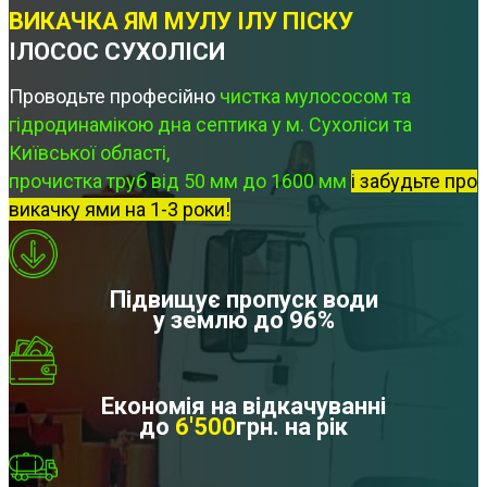
ВИКАЧКА ЯМ МУЛУ ІЛУ ПІСКУ
ІЛОСОС СУХОЛІСИ
Проводьте професійно
чистка мулососом та
гідродинамікою дна септика у м. Сухоліси та
Київської області,
прочистка труб від 50 мм до 1600 мм
і забудьте про
викачку ями на 1-3 роки!
Підвищує пропуск води
у землю до 96%
Економія на відкачуванні
до
6'500
грн. на рік