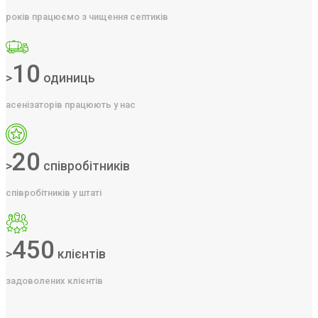
років працюємо з чищення септиків
10
>
одиниць
асенізаторів працюють у нас
20
>
співробітників
співробітників у штаті
450
>
клієнтів
задоволених клієнтів