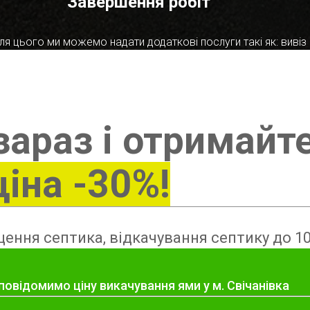
Завершення робіт
я цього ми можемо надати додаткові послуги такі як: вивіз в
зараз і отримайт
ціна -30%!
ення септика, відкачування септику до 10
повідомимо ціну викачування ями у м. Свічанівка