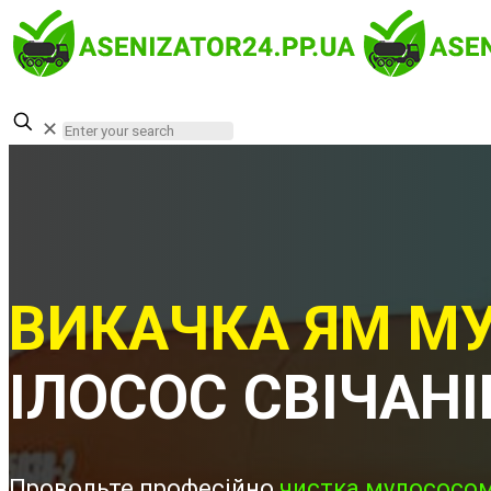
✕
ВИКАЧКА ЯМ МУ
ІЛОСОС СВІЧАН
Проводьте професійно
чистка мулососом 