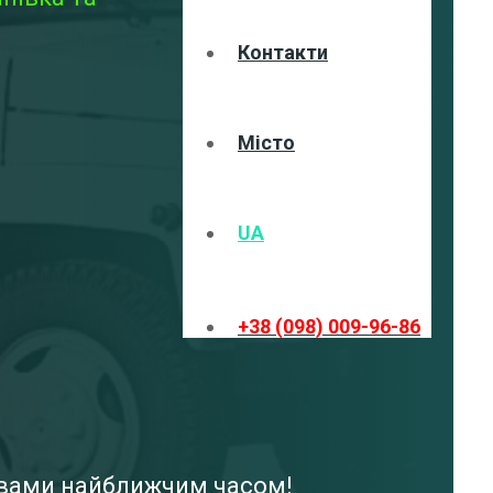
Контакти
Місто
UA
+38 (098) 009-96-86
з вами найближчим часом!