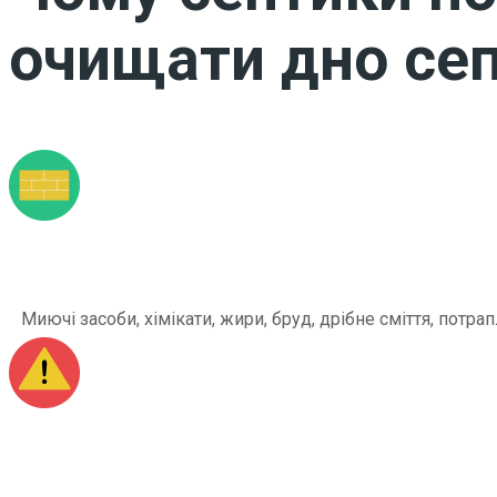
очищати дно сеп
Миючі засоби, хімікати, жири, бруд, дрібне сміття, по