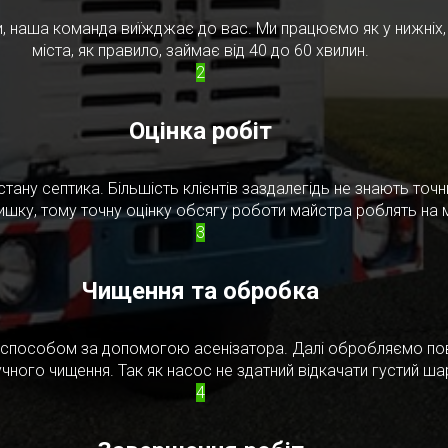
, наша команда виїжджає до вас. Ми працюємо як у нижніх, т
міста, як правило, займає від 40 до 60 хвилин.
2
Оцінка робіт
стану септика. Більшість клієнтів заздалегідь не знають то
ишку, тому точну оцінку обсягу роботи майстра роблять на м
3
Чищення та обробка
м способом за допомогою асенізатора. Далі обробляємо по
чного чищення. Так як насос не здатний відкачати густий ш
4