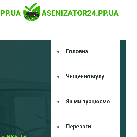
Головна
Чищення мулу
Як ми працюємо
Переваги
нівка та