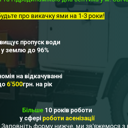
будьте про викачку ями на 1-3 роки!
вищує пропуск води
у землю до 96%
омія на відкачуванні
до
6'500
грн. на рік
Більше
10 років роботи
у сфері
роботи асенізації
а? Заповніть форму нижче, ми зв'яжемося 