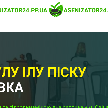
ЛУ ІЛУ ПІСКУ
ІВКА
та гідродинамікою дна септика у м. Свіча