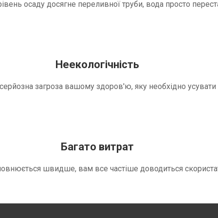
вень осаду досягне переливної труби, вода просто переста
Неекологічність
е серйозна загроза вашому здоров'ю, яку необхідно усуват
Багато витрат
повнюється швидше, вам все частіше доводиться скориста