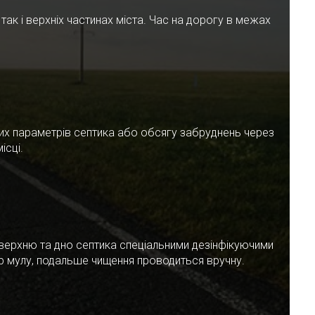
ак і верхніх частинах міста. Час на дорогу в межах
чних параметрів септика або обсягу забруднень через
ісці.
верхню та дно септика спеціальними дезінфікуючими
ар мулу, подальше чищення проводиться вручну.