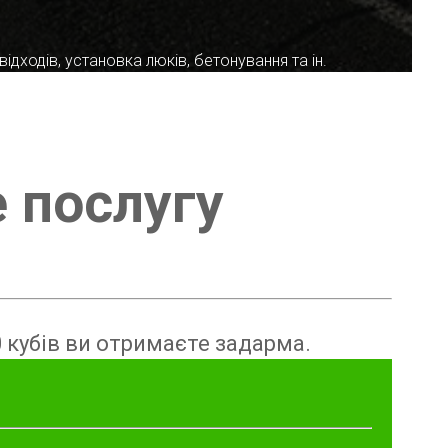
ідходів, установка люків, бетонування та ін.
е послугу
 кубів ви отримаєте задарма.