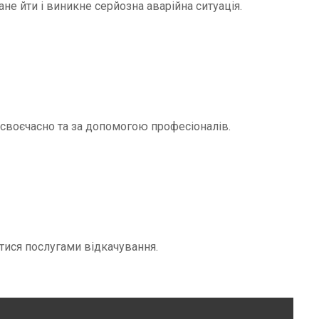
не йти і виникне серйозна аварійна ситуація.
и своєчасно та за допомогою професіоналів.
тися послугами відкачування.