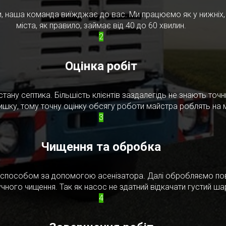
, наша команда виїжджає до вас. Ми працюємо як у нижніх, т
міста, як правило, займає від 40 до 60 хвилин.
2
Оцінка робіт
стану септика. Більшість клієнтів заздалегідь не знають то
ишку, тому точну оцінку обсягу роботи майстра роблять на м
3
Чищення та обробка
м способом за допомогою асенізатора. Далі обробляємо по
чного чищення. Так як насос не здатний відкачати густий ш
4