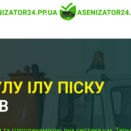
ЛУ ІЛУ ПІСКУ
В
та гідродинамікою дна септика у м. Терьо