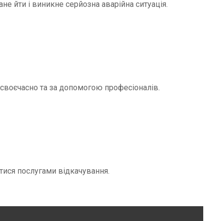
не йти і виникне серйозна аварійна ситуація.
и своєчасно та за допомогою професіоналів.
тися послугами відкачування.