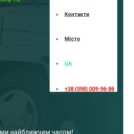
Контакти
Місто
UA
+38 (098) 009-96-86
вами найближчим часом!