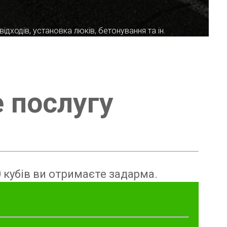
ідходів, установка люків, бетонування та ін.
е послугу
 кубів ви отримаєте задарма.