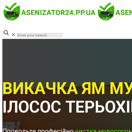
✕
ВИКАЧКА ЯМ МУ
ІЛОСОС ТЕРЬОХІ
Проводьте професійно
чистка мулососом 