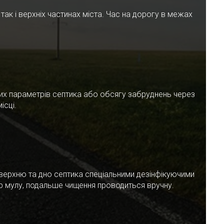
ак і верхніх частинах міста. Час на дорогу в межах
чних параметрів септика або обсягу забруднень через
ісці.
верхню та дно септика спеціальними дезінфікуючими
ар мулу, подальше чищення проводиться вручну.