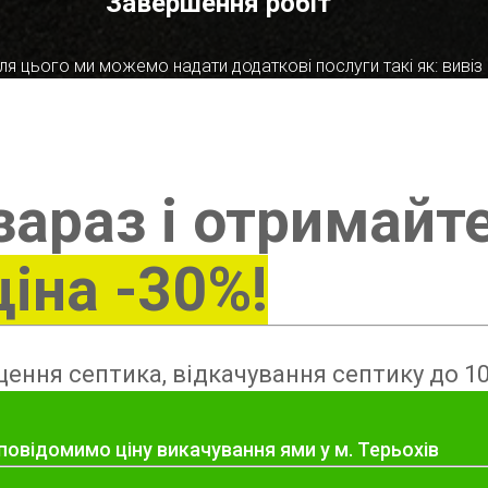
Завершення робіт
я цього ми можемо надати додаткові послуги такі як: вивіз в
зараз і отримайт
ціна -30%!
ення септика, відкачування септику до 10
повідомимо ціну викачування ями у м. Терьохів