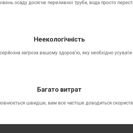
вень осаду досягне переливної труби, вода просто переста
Неекологічність
е серйозна загроза вашому здоров'ю, яку необхідно усуват
Багато витрат
повнюється швидше, вам все частіше доводиться скориста