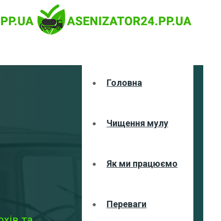
Головна
Чищення мулу
Як ми працюємо
Переваги
хів та