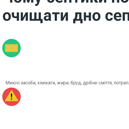
очищати дно сеп
Миючі засоби, хімікати, жири, бруд, дрібне сміття, по