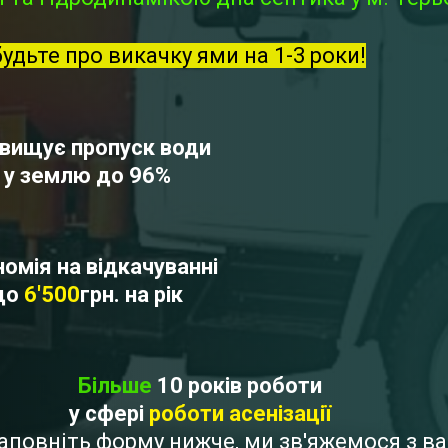
будьте про викачку ями на 1-3 роки!
вищує пропуск води
у землю до 96%
омія на відкачуванні
до
6'500
грн. на рік
Більше
10 років роботи
у сфері
роботи асенізації
 Заповніть форму нижче, ми зв'яжемося з 