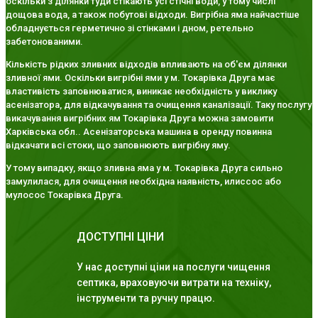
оскільки з ділянки туди стікають усі стічні води, у тому числі
дощова вода, а також побутові відходи. Вигрібна яма найчастіше
обладнується герметично зі стінками і дном, ретельно
забетонованими.
Кількість рідких зливних відходів впливають на об'єм ділянки
зливної ями. Оскільки вигрібні ями у м. Токарівка Друга має
властивість заповнюватися, виникає необхідність у виклику
асенізатора, для відкачування та очищення каналізації. Таку послугу
викачування вигрібних ям Токарівка Друга можна замовити
Харківська обл.. Асенізаторська машина в оренду повинна
відкачати всі стоки, що заповнюють вигрібну яму.
У тому випадку, якщо зливна яма у м. Токарівка Друга сильно
замулилася, для очищення необхідна наявність, илиссос або
мулосос Токарівка Друга.
ДОСТУПНІ ЦІНИ
У нас доступні ціни на послуги чищення
септика, враховуючи витрати на техніку,
інструменти та ручну працю.