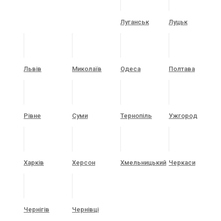
Луганськ
Луцьк
Львів
Миколаїв
Одеса
Полтава
Рівне
Суми
Тернопіль
Ужгород
Харків
Херсон
Хмельницький
Черкаси
Чернігів
Чернівці