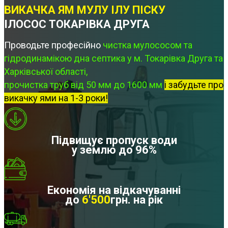
ВИКАЧКА ЯМ МУЛУ ІЛУ ПІСКУ
ІЛОСОС ТОКАРІВКА ДРУГА
Проводьте професійно
чистка мулососом та
гідродинамікою дна септика у м. Токарівка Друга та
Харківської області,
прочистка труб від 50 мм до 1600 мм
і забудьте про
викачку ями на 1-3 роки!
Підвищує пропуск води
у землю до 96%
Економія на відкачуванні
до
6'500
грн. на рік