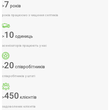
7
>
років
років працюємо з чищення септиків
10
>
одиниць
асенізаторів працюють у нас
20
>
співробітників
співробітників у штаті
450
>
клієнтів
задоволених клієнтів