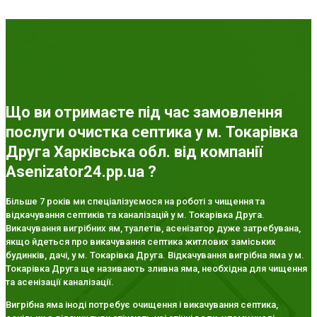
Що ви отримаєте під час замовлення
послуги очистка септика у м. Токарівка
Друга Харківська обл. від компанії
Asenizator24.pp.ua ?
Більше 7 років ми спеціалізуємося на роботі з чищення та
відкачування септиків та каналізацій у м. Токарівка Друга.
Викачування вигрібних ям, туалетів, асенізатор дуже затребувана,
якщо йдеться про викачування септика житлових заміських
будинків, дачі, у м. Токарівка Друга. Відкачування вигрібна яма у м.
Токарівка Друга ще називають зливна яма, необхідна для чищення
та асенізації каналізації.
Вигрібна яма іноді потребує очищення і викачування септика,