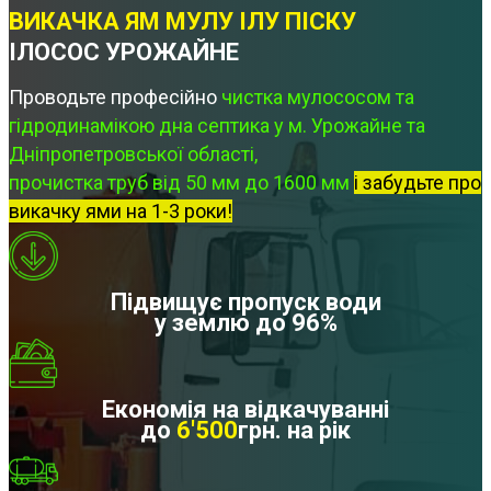
ВИКАЧКА ЯМ МУЛУ ІЛУ ПІСКУ
ІЛОСОС УРОЖАЙНЕ
Проводьте професійно
чистка мулососом та
гідродинамікою дна септика у м. Урожайне та
Дніпропетровської області,
прочистка труб від 50 мм до 1600 мм
і забудьте про
викачку ями на 1-3 роки!
Підвищує пропуск води
у землю до 96%
Економія на відкачуванні
до
6'500
грн. на рік