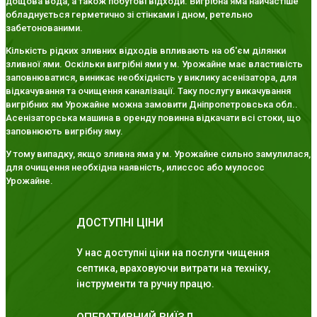
дощова вода, а також побутові відходи. Вигрібна яма найчастіше
обладнується герметично зі стінками і дном, ретельно
забетонованими.
Кількість рідких зливних відходів впливають на об'єм ділянки
зливної ями. Оскільки вигрібні ями у м. Урожайне має властивість
заповнюватися, виникає необхідність у виклику асенізатора, для
відкачування та очищення каналізації. Таку послугу викачування
вигрібних ям Урожайне можна замовити Дніпропетровська обл..
Асенізаторська машина в оренду повинна відкачати всі стоки, що
заповнюють вигрібну яму.
У тому випадку, якщо зливна яма у м. Урожайне сильно замулилася,
для очищення необхідна наявність, илиссос або мулосос
Урожайне.
ДОСТУПНІ ЦІНИ
У нас доступні ціни на послуги чищення
септика, враховуючи витрати на техніку,
інструменти та ручну працю.