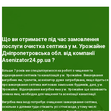
Що ви отримаєте під час замовлення
послуги очистка септика у м. Урожайне
Дніпропетровська обл. від компанії
Asenizator24.pp.ua ?
Більше 7 років ми спеціалізуємося на роботі з чищення та
відкачування септиків та каналізацій у м. Урожайне. Викачування
вигрібних ям, туалетів, асенізатор дуже затребувана, якщо йдеться
про викачування септика житлових заміських будинків, дачі, у м.
Урожайне. Відкачування вигрібна яма у м. Урожайне ще називають
зливна яма, необхідна для чищення та асенізації каналізації.
Вигрібна яма іноді потребує очищення і викачування септика,
оскільки з ділянки туди стікають усі стічні води, у тому числі