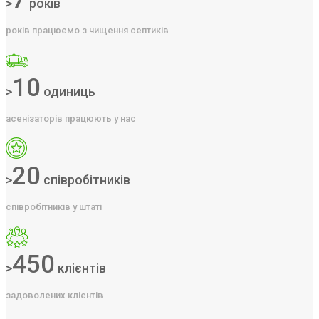
>
років
років працюємо з чищення септиків
10
>
одиниць
асенізаторів працюють у нас
20
>
співробітників
співробітників у штаті
450
>
клієнтів
задоволених клієнтів