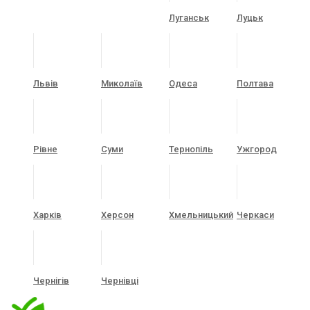
Луганськ
Луцьк
Львів
Миколаїв
Одеса
Полтава
Рівне
Суми
Тернопіль
Ужгород
Харків
Херсон
Хмельницький
Черкаси
Чернігів
Чернівці