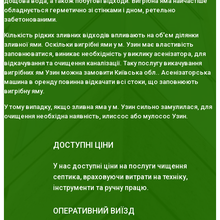
дощова вода, а також побутові відходи. Вигрібна яма найчастіше
обладнується герметично зі стінками і дном, ретельно
забетонованими.
Кількість рідких зливних відходів впливають на об'єм ділянки
зливної ями. Оскільки вигрібні ями у м. Узин має властивість
заповнюватися, виникає необхідність у виклику асенізатора, для
відкачування та очищення каналізації. Таку послугу викачування
вигрібних ям Узин можна замовити Київська обл.. Асенізаторська
машина в оренду повинна відкачати всі стоки, що заповнюють
вигрібну яму.
У тому випадку, якщо зливна яма у м. Узин сильно замулилася, для
очищення необхідна наявність, илиссос або мулосос Узин.
ДОСТУПНІ ЦІНИ
У нас доступні ціни на послуги чищення
септика, враховуючи витрати на техніку,
інструменти та ручну працю.
ОПЕРАТИВНИЙ ВИЇЗД