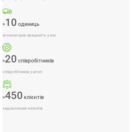
10
>
одиниць
асенізаторів працюють у нас
20
>
співробітників
співробітників у штаті
450
>
клієнтів
задоволених клієнтів