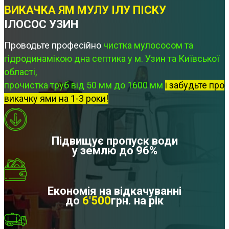
ВИКАЧКА ЯМ МУЛУ ІЛУ ПІСКУ
ІЛОСОС УЗИН
Проводьте професійно
чистка мулососом та
гідродинамікою дна септика у м. Узин та Київської
області,
прочистка труб від 50 мм до 1600 мм
і забудьте про
викачку ями на 1-3 роки!
Підвищує пропуск води
у землю до 96%
Економія на відкачуванні
до
6'500
грн. на рік