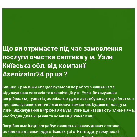
Що ви отримаєте під час замовлення
послуги очистка септика у м. Узин
Київська обл. від компанії
Asenizator24.pp.ua ?
Більше 7 років ми спеціалізуємося на роботі з чищення та
відкачування септиків та каналізацій у м. Узин. Викачування
вигрібних ям, туалетів, асенізатор дуже затребувана, якщо йдеться
про викачування септика житлових заміських будинків, дачі, у м.
Узин. Відкачування вигрібна яма у м. Узин ще називають зливна яма,
необхідна для чищення та асенізації каналізації.
Вигрібна яма іноді потребує очищення і викачування септика,
оскільки з ділянки туди стікають усі стічні води, у тому числі