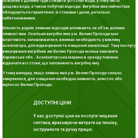
оскільки з ділянки туди стікають усі стічні води, у тому числі
дощова вода, а також побутові відходи. Вигрібна яма найчастіше
обладнується герметично зі стінками і дном, ретельно
забетонованими.
Кількість рідких зливних відходів впливають на об'єм ділянки
зливної ями. Оскільки вигрібні ями у м. Великі Проходи має
властивість заповнюватися, виникає необхідність у виклику
асенізатора, для відкачування та очищення каналізації. Таку послугу
викачування вигрібних ям Великі Проходи можна замовити
Харківська обл.. Асенізаторська машина в оренду повинна
відкачати всі стоки, що заповнюють вигрібну яму.
У тому випадку, якщо зливна яма у м. Великі Проходи сильно
замулилася, для очищення необхідна наявність, илиссос або
мулосос Великі Проходи.
ДОСТУПНІ ЦІНИ
У нас доступні ціни на послуги чищення
септика, враховуючи витрати на техніку,
інструменти та ручну працю.