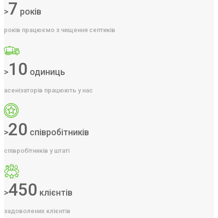
7
>
років
років працюємо з чищення септиків
10
>
одиниць
асенізаторів працюють у нас
20
>
співробітників
співробітників у штаті
450
>
клієнтів
задоволених клієнтів