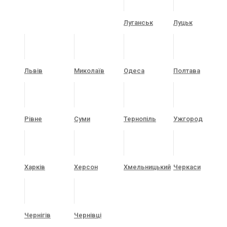
Луганськ
Луцьк
Львів
Миколаїв
Одеса
Полтава
Рівне
Суми
Тернопіль
Ужгород
Харків
Херсон
Хмельницький
Черкаси
Чернігів
Чернівці