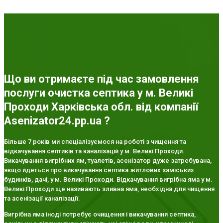
Що ви отримаєте під час замовлення
послуги очистка септика у м. Великі
Проходи Харківська обл. від компанії
Asenizator24.pp.ua ?
Більше 7 років ми спеціалізуємося на роботі з чищення та
відкачування септиків та каналізацій у м. Великі Проходи.
Викачування вигрібних ям, туалетів, асенізатор дуже затребувана,
якщо йдеться про викачування септика житлових заміських
будинків, дачі, у м. Великі Проходи. Відкачування вигрібна яма у м.
Великі Проходи ще називають зливна яма, необхідна для чищення
та асенізації каналізації.
Вигрібна яма іноді потребує очищення і викачування септика,