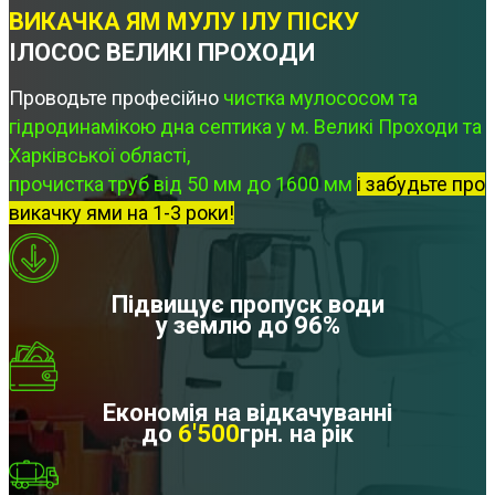
ВИКАЧКА ЯМ МУЛУ ІЛУ ПІСКУ
ІЛОСОС ВЕЛИКІ ПРОХОДИ
Проводьте професійно
чистка мулососом та
гідродинамікою дна септика у м. Великі Проходи та
Харківської області,
прочистка труб від 50 мм до 1600 мм
і забудьте про
викачку ями на 1-3 роки!
Підвищує пропуск води
у землю до 96%
Економія на відкачуванні
до
6'500
грн. на рік