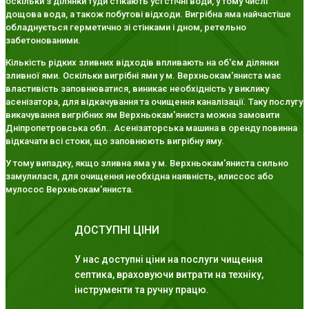
оскільки з ділянки туди стікають усі стічні води, у тому числі
дощова вода, а також побутові відходи. Вигрібна яма найчастіше
обладнується герметично зі стінками і дном, ретельно
забетонованими.
Кількість рідких зливних відходів впливають на об'єм ділянки
зливної ями. Оскільки вигрібні ями у м. Верхньокам'яниста має
властивість заповнюватися, виникає необхідність у виклику
асенізатора, для відкачування та очищення каналізації. Таку послугу
викачування вигрібних ям Верхньокам'яниста можна замовити
Дніпропетровська обл.. Асенізаторська машина в оренду повинна
відкачати всі стоки, що заповнюють вигрібну яму.
У тому випадку, якщо зливна яма у м. Верхньокам'яниста сильно
замулилася, для очищення необхідна наявність, илиссос або
мулосос Верхньокам'яниста.
ДОСТУПНІ ЦІНИ
У нас доступні ціни на послуги чищення
септика, враховуючи витрати на техніку,
інструменти та ручну працю.