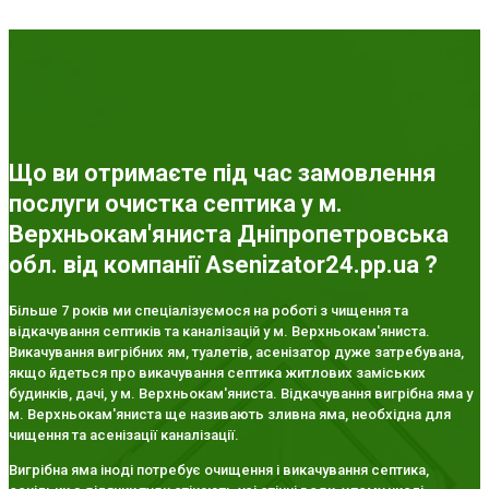
Що ви отримаєте під час замовлення
послуги очистка септика у м.
Верхньокам'яниста Дніпропетровська
обл. від компанії Asenizator24.pp.ua ?
Більше 7 років ми спеціалізуємося на роботі з чищення та
відкачування септиків та каналізацій у м. Верхньокам'яниста.
Викачування вигрібних ям, туалетів, асенізатор дуже затребувана,
якщо йдеться про викачування септика житлових заміських
будинків, дачі, у м. Верхньокам'яниста. Відкачування вигрібна яма у
м. Верхньокам'яниста ще називають зливна яма, необхідна для
чищення та асенізації каналізації.
Вигрібна яма іноді потребує очищення і викачування септика,