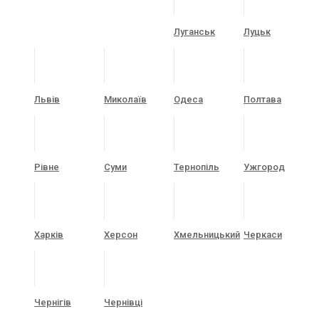
Луганськ
Луцьк
Львів
Миколаїв
Одеса
Полтава
Рівне
Суми
Тернопіль
Ужгород
Харків
Херсон
Хмельницький
Черкаси
Чернігів
Чернівці