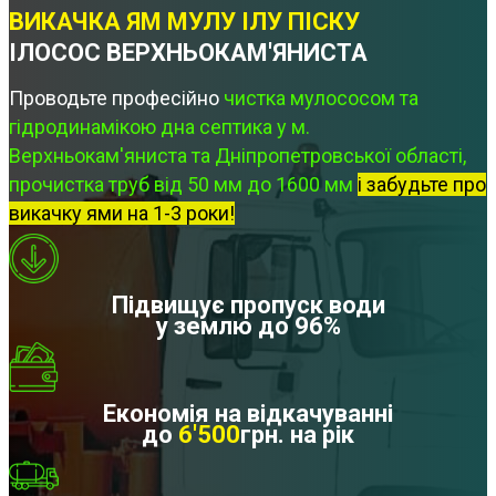
ВИКАЧКА ЯМ МУЛУ ІЛУ ПІСКУ
ІЛОСОС ВЕРХНЬОКАМ'ЯНИСТА
Проводьте професійно
чистка мулососом та
гідродинамікою дна септика у м.
Верхньокам'яниста та Дніпропетровської області,
прочистка труб від 50 мм до 1600 мм
і забудьте про
викачку ями на 1-3 роки!
Підвищує пропуск води
у землю до 96%
Економія на відкачуванні
до
6'500
грн. на рік