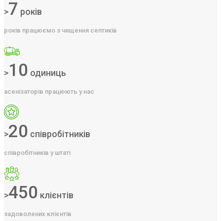
7
>
років
років працюємо з чищення септиків
10
>
одиниць
асенізаторів працюють у нас
20
>
співробітників
співробітників у штаті
450
>
клієнтів
задоволених клієнтів