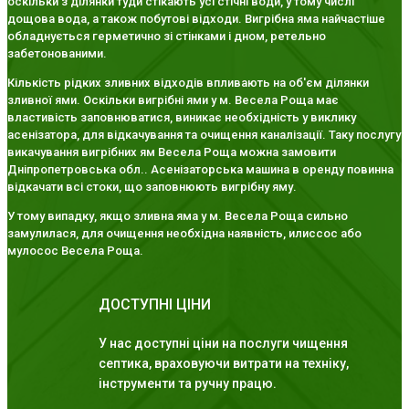
оскільки з ділянки туди стікають усі стічні води, у тому числі
дощова вода, а також побутові відходи. Вигрібна яма найчастіше
обладнується герметично зі стінками і дном, ретельно
забетонованими.
Кількість рідких зливних відходів впливають на об'єм ділянки
зливної ями. Оскільки вигрібні ями у м. Весела Роща має
властивість заповнюватися, виникає необхідність у виклику
асенізатора, для відкачування та очищення каналізації. Таку послугу
викачування вигрібних ям Весела Роща можна замовити
Дніпропетровська обл.. Асенізаторська машина в оренду повинна
відкачати всі стоки, що заповнюють вигрібну яму.
У тому випадку, якщо зливна яма у м. Весела Роща сильно
замулилася, для очищення необхідна наявність, илиссос або
мулосос Весела Роща.
ДОСТУПНІ ЦІНИ
У нас доступні ціни на послуги чищення
септика, враховуючи витрати на техніку,
інструменти та ручну працю.