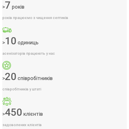
7
>
років
років працюємо з чищення септиків
10
>
одиниць
асенізаторів працюють у нас
20
>
співробітників
співробітників у штаті
450
>
клієнтів
задоволених клієнтів