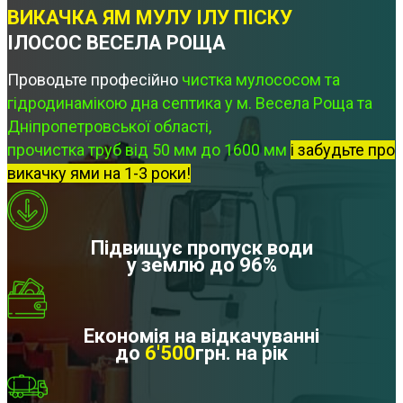
ВИКАЧКА ЯМ МУЛУ ІЛУ ПІСКУ
ІЛОСОС ВЕСЕЛА РОЩА
Проводьте професійно
чистка мулососом та
гідродинамікою дна септика у м. Весела Роща та
Дніпропетровської області,
прочистка труб від 50 мм до 1600 мм
і забудьте про
викачку ями на 1-3 роки!
Підвищує пропуск води
у землю до 96%
Економія на відкачуванні
до
6'500
грн. на рік