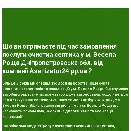
Що ви отримаєте під час замовлення
послуги очистка септика у м. Весела
Роща Дніпропетровська обл. від
компанії Asenizator24.pp.ua ?
Більше 7 років ми спеціалізуємося на роботі з чищення та
відкачування септиків та каналізацій у м. Весела Роща. Викачування
вигрібних ям, туалетів, асенізатор дуже затребувана, якщо йдеться
про викачування септика житлових заміських будинків, дачі, у м.
Весела Роща. Відкачування вигрібна яма у м. Весела Роща ще
називають зливна яма, необхідна для чищення та асенізації
каналізації.
Вигрібна яма іноді потребує очищення і викачування септика,