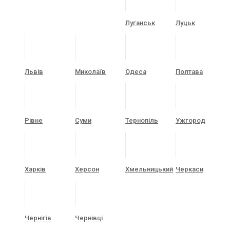
Луганськ
Луцьк
Львів
Миколаїв
Одеса
Полтава
Рівне
Суми
Тернопіль
Ужгород
Харків
Херсон
Хмельницький
Черкаси
Чернігів
Чернівці