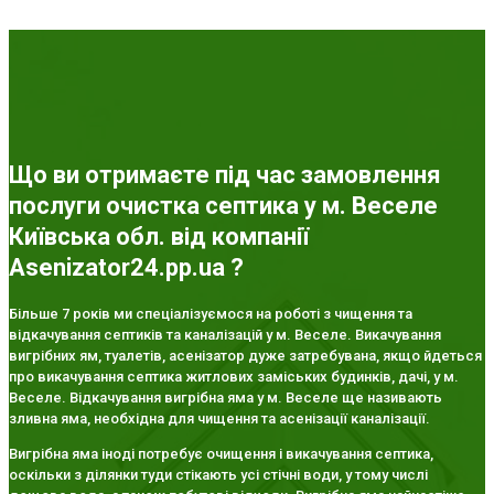
Що ви отримаєте під час замовлення
послуги очистка септика у м. Веселе
Київська обл. від компанії
Asenizator24.pp.ua ?
Більше 7 років ми спеціалізуємося на роботі з чищення та
відкачування септиків та каналізацій у м. Веселе. Викачування
вигрібних ям, туалетів, асенізатор дуже затребувана, якщо йдеться
про викачування септика житлових заміських будинків, дачі, у м.
Веселе. Відкачування вигрібна яма у м. Веселе ще називають
зливна яма, необхідна для чищення та асенізації каналізації.
Вигрібна яма іноді потребує очищення і викачування септика,
оскільки з ділянки туди стікають усі стічні води, у тому числі