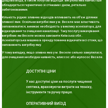
дощова вода, а також побутові відходи. Вигрібна яма найчастіше
обладнується герметично зі стінками і дном, ретельно
забетонованими.
Кількість рідких зливних відходів впливають на об'єм ділянки
зливної ями. Оскільки вигрібні ями у м. Веселе має властивість
заповнюватися, виникає необхідність у виклику асенізатора, для
відкачування та очищення каналізації. Таку послугу викачування
вигрібних ям Веселе можна замовити Київська обл..
Асенізаторська машина в оренду повинна відкачати всі стоки, що
заповнюють вигрібну яму.
У тому випадку, якщо зливна яма у м. Веселе сильно замулилася,
для очищення необхідна наявність, илиссос або мулосос Веселе.
ДОСТУПНІ ЦІНИ
У нас доступні ціни на послуги чищення
септика, враховуючи витрати на техніку,
інструменти та ручну працю.
ОПЕРАТИВНИЙ ВИЇЗД