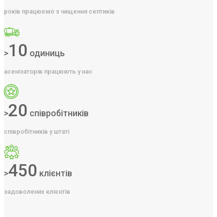
років працюємо з чищення септиків
10
>
одиниць
асенізаторів працюють у нас
20
>
співробітників
співробітників у штаті
450
>
клієнтів
задоволених клієнтів