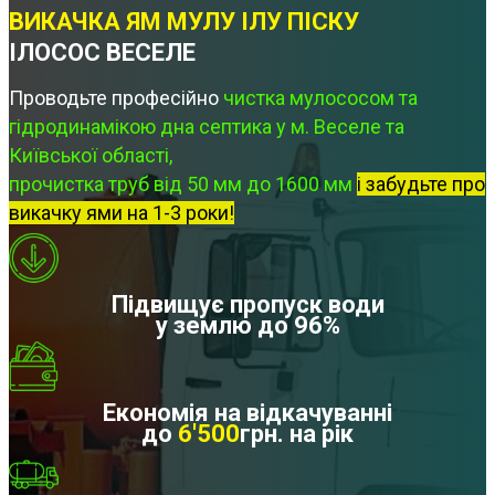
ВИКАЧКА ЯМ МУЛУ ІЛУ ПІСКУ
ІЛОСОС ВЕСЕЛЕ
Проводьте професійно
чистка мулососом та
гідродинамікою дна септика у м. Веселе та
Київської області,
прочистка труб від 50 мм до 1600 мм
і забудьте про
викачку ями на 1-3 роки!
Підвищує пропуск води
у землю до 96%
Економія на відкачуванні
до
6'500
грн. на рік