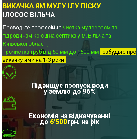
ВИКАЧКА ЯМ МУЛУ ІЛУ ПІСКУ
ІЛОСОС ВІЛЬЧА
Проводьте професійно
чистка мулососом та
гідродинамікою дна септика у м. Вільча та
Київської області,
прочистка труб від 50 мм до 1600 мм
і забудьте про
викачку ями на 1-3 роки!
Підвищує пропуск води
у землю до 96%
Економія на відкачуванні
до
6'500
грн. на рік