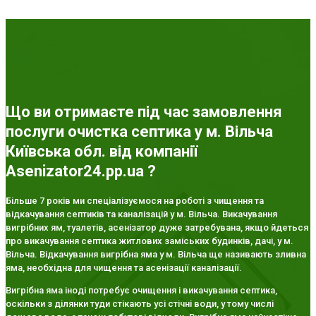
Що ви отримаєте під час замовлення
послуги очистка септика у м. Вільча
Київська обл. від компанії
Asenizator24.pp.ua ?
Більше 7 років ми спеціалізуємося на роботі з чищення та
відкачування септиків та каналізацій у м. Вільча. Викачування
вигрібних ям, туалетів, асенізатор дуже затребувана, якщо йдеться
про викачування септика житлових заміських будинків, дачі, у м.
Вільча. Відкачування вигрібна яма у м. Вільча ще називають зливна
яма, необхідна для чищення та асенізації каналізації.
Вигрібна яма іноді потребує очищення і викачування септика,
оскільки з ділянки туди стікають усі стічні води, у тому числі