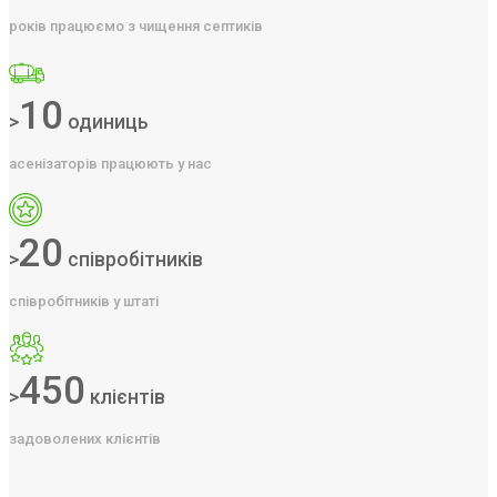
років працюємо з чищення септиків
10
>
одиниць
асенізаторів працюють у нас
20
>
співробітників
співробітників у штаті
450
>
клієнтів
задоволених клієнтів