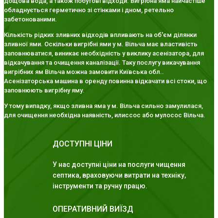
дощова вода, а також побутові відходи. Вигрібна яма найчастіше
обладнується герметично зі стінками і дном, ретельно
забетонованими.
Кількість рідких зливних відходів впливають на об'єм ділянки
зливної ями. Оскільки вигрібні ями у м. Вільча має властивість
заповнюватися, виникає необхідність у виклику асенізатора, для
відкачування та очищення каналізації. Таку послугу викачування
вигрібних ям Вільча можна замовити Київська обл..
Асенізаторська машина в оренду повинна відкачати всі стоки, що
заповнюють вигрібну яму.
У тому випадку, якщо зливна яма у м. Вільча сильно замулилася,
для очищення необхідна наявність, илиссос або мулосос Вільча.
ДОСТУПНІ ЦІНИ
У нас доступні ціни на послуги чищення
септика, враховуючи витрати на техніку,
інструменти та ручну працю.
ОПЕРАТИВНИЙ ВИЇЗД