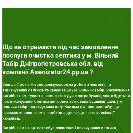
Що ви отримаєте під час замовлення
послуги очистка септика у м. Вільний
Табір Дніпропетровська обл. від
компанії Asenizator24.pp.ua ?
Більше 7 років ми спеціалізуємося на роботі з чищення та
відкачування септиків та каналізацій у м. Вільний Табір. Викачування
вигрібних ям, туалетів, асенізатор дуже затребувана, якщо йдеться
про викачування септика житлових заміських будинків, дачі, у м.
Вільний Табір. Відкачування вигрібна яма у м. Вільний Табір ще
називають зливна яма, необхідна для чищення та асенізації
каналізації.
Вигрібна яма іноді потребує очищення і викачування септика,