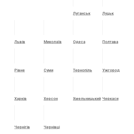
Луганськ
Луцьк
Львів
Миколаїв
Одеса
Полтава
Рівне
Суми
Тернопіль
Ужгород
Харків
Херсон
Хмельницький
Черкаси
Чернігів
Чернівці