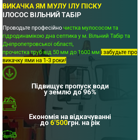
ВИКАЧКА ЯМ МУЛУ ІЛУ ПІСКУ
ІЛОСОС ВІЛЬНИЙ ТАБІР
Проводьте професійно
чистка мулососом та
гідродинамікою дна септика у м. Вільний Табір та
Дніпропетровської області,
прочистка труб від 50 мм до 1600 мм
і забудьте про
викачку ями на 1-3 роки!
Підвищує пропуск води
у землю до 96%
Економія на відкачуванні
до
6'500
грн. на рік