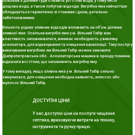
оскільки з ділянки туди стікають усі стічні води, у тому числі
дощова вода, а також побутові відходи. Вигрібна яма найчастіше
обладнується герметично зі стінками і дном, ретельно
забетонованими.
Кількість рідких зливних відходів впливають на об'єм ділянки
зливної ями. Оскільки вигрібні ями у м. Вільний Табір має
властивість заповнюватися, виникає необхідність у виклику
асенізатора, для відкачування та очищення каналізації. Таку послугу
викачування вигрібних ям Вільний Табір можна замовити
Дніпропетровська обл.. Асенізаторська машина в оренду повинна
відкачати всі стоки, що заповнюють вигрібну яму.
У тому випадку, якщо зливна яма у м. Вільний Табір сильно
замулилася, для очищення необхідна наявність, илиссос або
мулосос Вільний Табір.
ДОСТУПНІ ЦІНИ
У нас доступні ціни на послуги чищення
септика, враховуючи витрати на техніку,
інструменти та ручну працю.