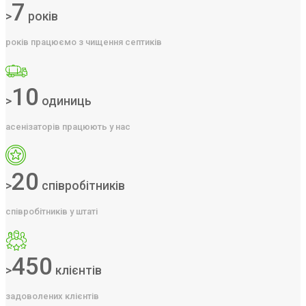
7
>
років
років працюємо з чищення септиків
10
>
одиниць
асенізаторів працюють у нас
20
>
співробітників
співробітників у штаті
450
>
клієнтів
задоволених клієнтів