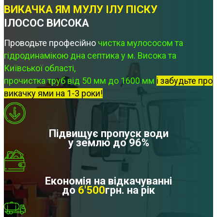
ВИКАЧКА ЯМ МУЛУ ІЛУ ПІСКУ
ІЛОСОС ВИСОКА
Проводьте професійно
чистка мулососом та
гідродинамікою дна септика у м. Висока та
Київської області,
прочистка труб від 50 мм до 1600 мм
і забудьте про
викачку ями на 1-3 роки!
Підвищує пропуск води
у землю до 96%
Економія на відкачуванні
до
6'500
грн. на рік