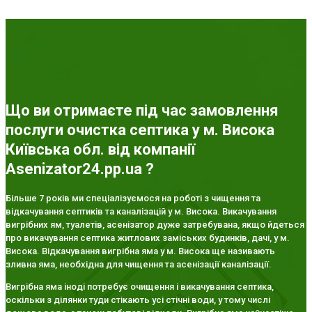
Що ви отримаєте під час замовлення
послуги очистка септика у м. Висока
Київська обл. від компанії
Asenizator24.pp.ua ?
Більше 7 років ми спеціалізуємося на роботі з чищення та
відкачування септиків та каналізацій у м. Висока. Викачування
вигрібних ям, туалетів, асенізатор дуже затребувана, якщо йдеться
про викачування септика житлових заміських будинків, дачі, у м.
Висока. Відкачування вигрібна яма у м. Висока ще називають
зливна яма, необхідна для чищення та асенізації каналізації.
Вигрібна яма іноді потребує очищення і викачування септика,
оскільки з ділянки туди стікають усі стічні води, у тому числі