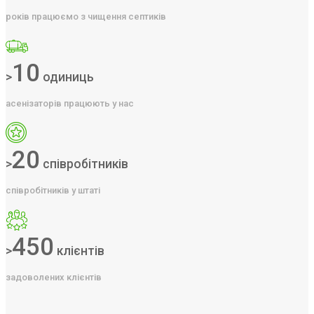
років працюємо з чищення септиків
10
>
одиниць
асенізаторів працюють у нас
20
>
співробітників
співробітників у штаті
450
>
клієнтів
задоволених клієнтів