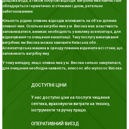
дощова вода, а також побутові відходи. Вигрібна яма найчастіше
обладнується герметично зі стінками і дном, ретельно
забетонованими.
Кількість рідких зливних відходів впливають на об'єм ділянки
зливної ями. Оскільки вигрібні ями у м. Висока має властивість
заповнюватися, виникає необхідність у виклику асенізатора, для
відкачування та очищення каналізації. Таку послугу викачування
вигрібних ям Висока можна замовити Київська обл..
Асенізаторська машина в оренду повинна відкачати всі стоки, що
заповнюють вигрібну яму.
У тому випадку, якщо зливна яма у м. Висока сильно замулилася,
для очищення необхідна наявність, илиссос або мулосос Висока.
ДОСТУПНІ ЦІНИ
У нас доступні ціни на послуги чищення
септика, враховуючи витрати на техніку,
інструменти та ручну працю.
ОПЕРАТИВНИЙ ВИЇЗД