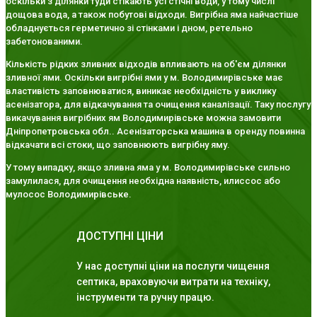
оскільки з ділянки туди стікають усі стічні води, у тому числі
дощова вода, а також побутові відходи. Вигрібна яма найчастіше
обладнується герметично зі стінками і дном, ретельно
забетонованими.
Кількість рідких зливних відходів впливають на об'єм ділянки
зливної ями. Оскільки вигрібні ями у м. Володимирівське має
властивість заповнюватися, виникає необхідність у виклику
асенізатора, для відкачування та очищення каналізації. Таку послугу
викачування вигрібних ям Володимирівське можна замовити
Дніпропетровська обл.. Асенізаторська машина в оренду повинна
відкачати всі стоки, що заповнюють вигрібну яму.
У тому випадку, якщо зливна яма у м. Володимирівське сильно
замулилася, для очищення необхідна наявність, илиссос або
мулосос Володимирівське.
ДОСТУПНІ ЦІНИ
У нас доступні ціни на послуги чищення
септика, враховуючи витрати на техніку,
інструменти та ручну працю.