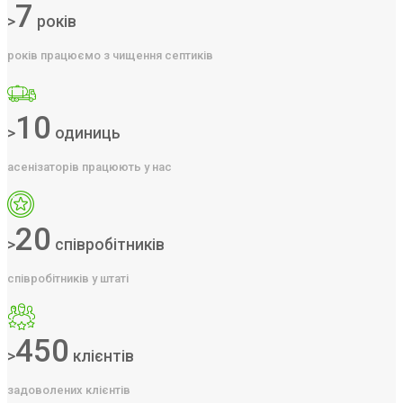
7
>
років
років працюємо з чищення септиків
10
>
одиниць
асенізаторів працюють у нас
20
>
співробітників
співробітників у штаті
450
>
клієнтів
задоволених клієнтів