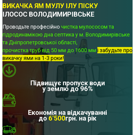
ВИКАЧКА ЯМ МУЛУ ІЛУ ПІСКУ
ІЛОСОС ВОЛОДИМИРІВСЬКЕ
Проводьте професійно
чистка мулососом та
гідродинамікою дна септика у м. Володимирівське
та Дніпропетровської області,
прочистка труб від 50 мм до 1600 мм
і забудьте про
викачку ями на 1-3 роки!
Підвищує пропуск води
у землю до 96%
Економія на відкачуванні
до
6'500
грн. на рік