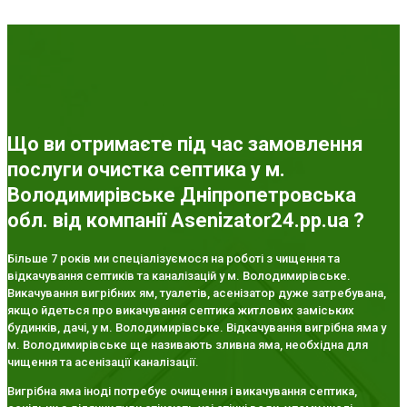
Що ви отримаєте під час замовлення
послуги очистка септика у м.
Володимирівське Дніпропетровська
обл. від компанії Asenizator24.pp.ua ?
Більше 7 років ми спеціалізуємося на роботі з чищення та
відкачування септиків та каналізацій у м. Володимирівське.
Викачування вигрібних ям, туалетів, асенізатор дуже затребувана,
якщо йдеться про викачування септика житлових заміських
будинків, дачі, у м. Володимирівське. Відкачування вигрібна яма у
м. Володимирівське ще називають зливна яма, необхідна для
чищення та асенізації каналізації.
Вигрібна яма іноді потребує очищення і викачування септика,