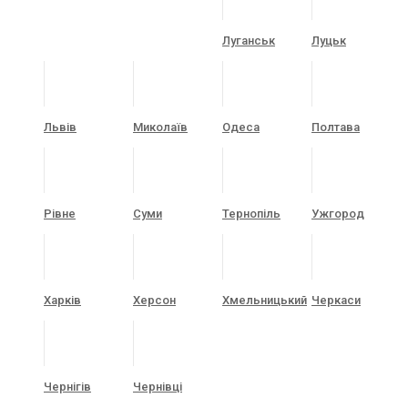
Луганськ
Луцьк
Львів
Миколаїв
Одеса
Полтава
Рівне
Суми
Тернопіль
Ужгород
Харків
Херсон
Хмельницький
Черкаси
Чернігів
Чернівці