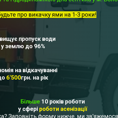
будьте про викачку ями на 1-3 роки!
вищує пропуск води
у землю до 96%
омія на відкачуванні
до
6'500
грн. на рік
Більше
10 років роботи
у сфері
роботи асенізації
вка? Заповніть форму нижче, ми зв'яжемос