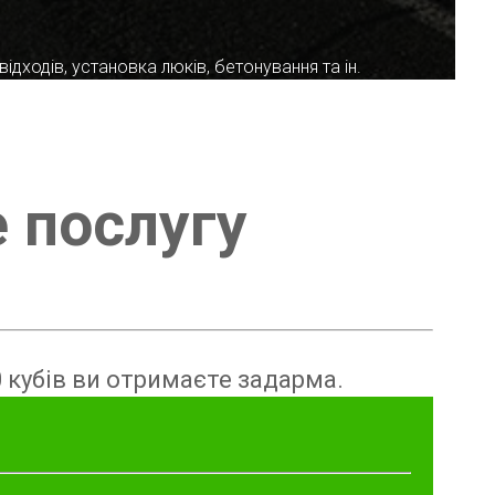
ідходів, установка люків, бетонування та ін.
е послугу
 кубів ви отримаєте задарма.