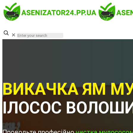
✕
ВИКАЧКА ЯМ МУ
ІЛОСОС ВОЛОШ
Проводьте професійно
чистка мулососом