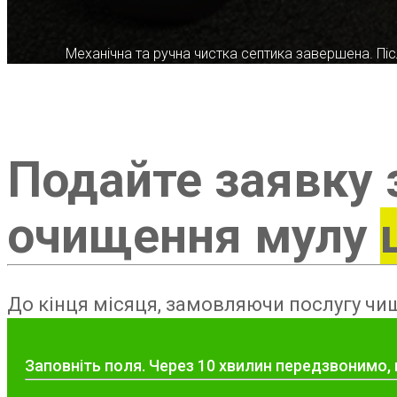
Механічна та ручна чистка септика завершена. Післ
Подайте заявку 
очищення мулу
До кінця місяця, замовляючи послугу чищ
Заповніть поля. Через 10 хвилин передзвонимо,