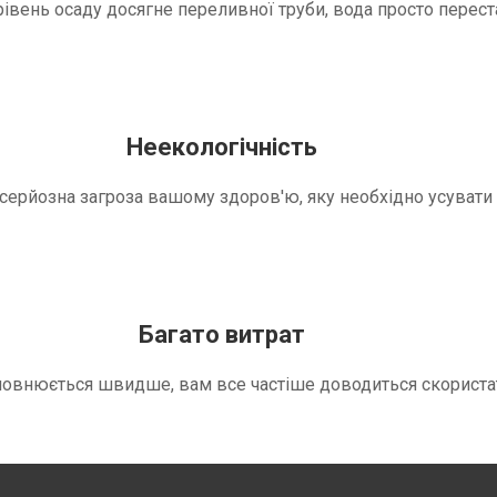
вень осаду досягне переливної труби, вода просто переста
Неекологічність
е серйозна загроза вашому здоров'ю, яку необхідно усуват
Багато витрат
повнюється швидше, вам все частіше доводиться скориста