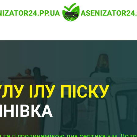
ЛУ ІЛУ ПІСКУ
ИНІВКА
 та гідродинамікою дна септика у м. Вол