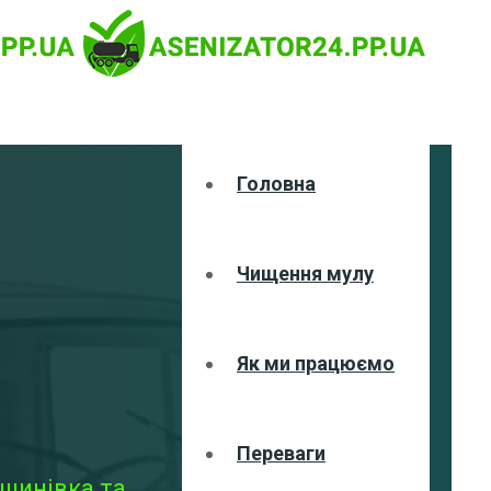
Головна
Чищення мулу
Як ми працюємо
Переваги
ошинівка та