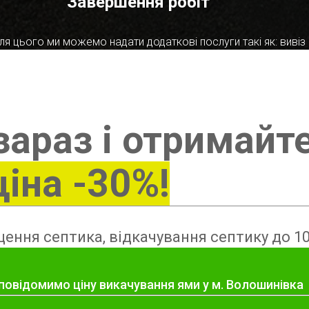
Завершення робіт
я цього ми можемо надати додаткові послуги такі як: вивіз в
зараз і отримайт
ціна -30%!
ення септика, відкачування септику до 10
 повідомимо ціну викачування ями у м. Волошинівка