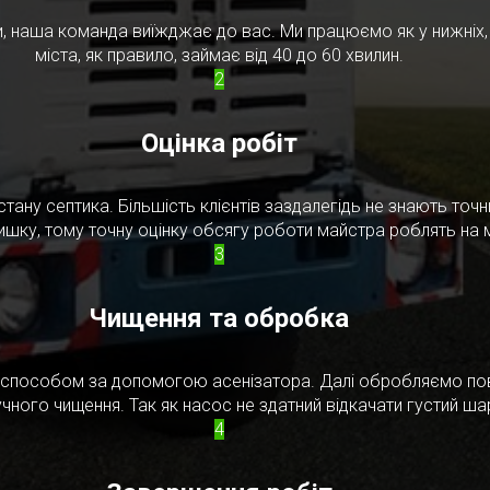
, наша команда виїжджає до вас. Ми працюємо як у нижніх, т
міста, як правило, займає від 40 до 60 хвилин.
2
Оцінка робіт
стану септика. Більшість клієнтів заздалегідь не знають то
ишку, тому точну оцінку обсягу роботи майстра роблять на м
3
Чищення та обробка
м способом за допомогою асенізатора. Далі обробляємо по
чного чищення. Так як насос не здатний відкачати густий ш
4