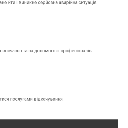
не йти і виникне серйозна аварійна ситуація.
и своєчасно та за допомогою професіоналів.
тися послугами відкачування.