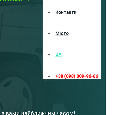
Контакти
Місто
UA
+38 (098) 009-96-86
я з вами найближчим часом!