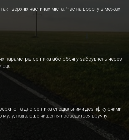
ак і верхніх частинах міста. Час на дорогу в межах
чних параметрів септика або обсягу забруднень через
ісці.
верхню та дно септика спеціальними дезінфікуючими
ар мулу, подальше чищення проводиться вручну.