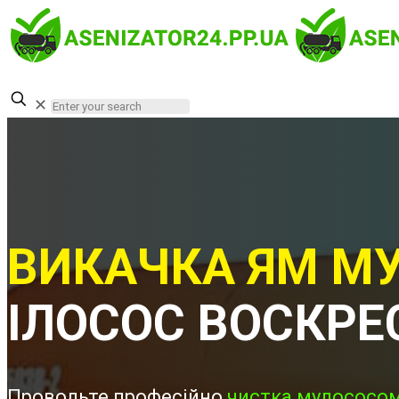
✕
ВИКАЧКА ЯМ МУ
ІЛОСОС ВОСКРЕ
Проводьте професійно
чистка мулососом 