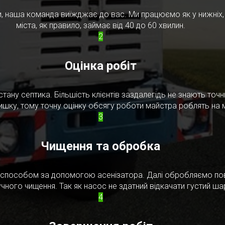
, наша команда виїжджає до вас. Ми працюємо як у нижніх, т
міста, як правило, займає від 40 до 60 хвилин.
2
Оцінка робіт
стану септика. Більшість клієнтів заздалегідь не знають то
ишку, тому точну оцінку обсягу роботи майстра роблять на м
3
Чищення та обробка
м способом за допомогою асенізатора. Далі обробляємо по
чного чищення. Так як насос не здатний відкачати густий ш
4