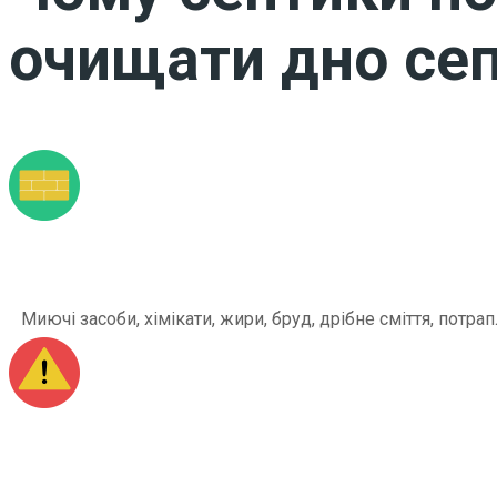
очищати дно сеп
Миючі засоби, хімікати, жири, бруд, дрібне сміття, по