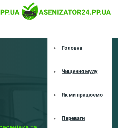
Головна
Чищення мулу
Як ми працюємо
Переваги
ресенівка та