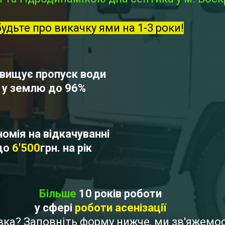
будьте про викачку ями на 1-3 роки!
вищує пропуск води
у землю до 96%
омія на відкачуванні
до
6'500
грн. на рік
Більше
10 років роботи
у сфері
роботи асенізації
нівка? Заповніть форму нижче, ми зв'яжем