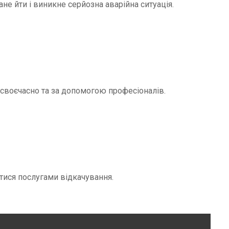
не йти і виникне серйозна аварійна ситуація.
и своєчасно та за допомогою професіоналів.
тися послугами відкачування.