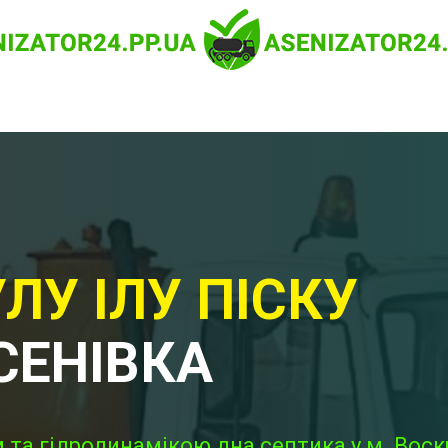
ЛУ ІЛУ ПІСКУ
СЕНІВКА
та гідродинамікою дна септика у м. Воск