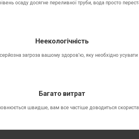
вень осаду досягне переливної труби, вода просто переста
Неекологічність
е серйозна загроза вашому здоров'ю, яку необхідно усуват
Багато витрат
повнюється швидше, вам все частіше доводиться скориста