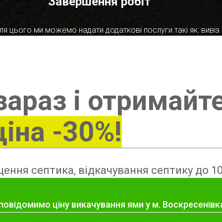
Завершення робіт
я цього ми можемо надати додаткові послуги такі як: вивіз в
зараз і отримайт
ціна -30%!
ення септика, відкачування септику до 10
повідомимо ціну викачування ями у м. Воскресенівк