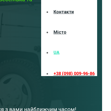
Контакти
Місто
UA
+38 (098) 009-96-86
ося з вами найближчим часом!