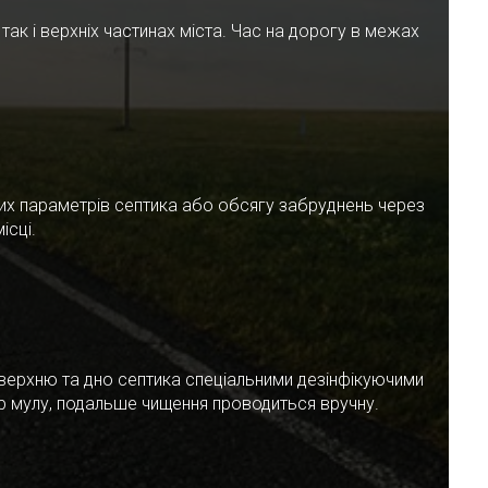
ак і верхніх частинах міста. Час на дорогу в межах
чних параметрів септика або обсягу забруднень через
ісці.
верхню та дно септика спеціальними дезінфікуючими
ар мулу, подальше чищення проводиться вручну.