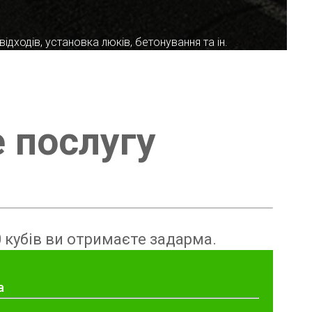
ідходів, установка люків, бетонування та ін.
е послугу
 кубів ви отримаєте задарма.
а