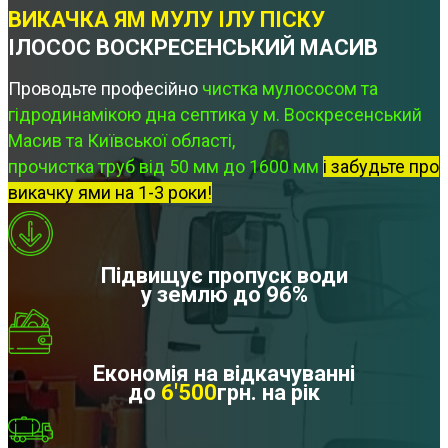
ВИКАЧКА ЯМ МУЛУ ІЛУ ПІСКУ
ІЛОСОС ВОСКРЕСЕНСЬКИЙ МАСИВ
Проводьте професійно
чистка мулососом та
гідродинамікою дна септика у м. Воскресенський
Масив та Київської області,
прочистка труб від 50 мм до 1600 мм
і забудьте про
викачку ями на 1-3 роки!
Підвищує пропуск води
у землю до 96%
Економія на відкачуванні
до
6'500
грн. на рік