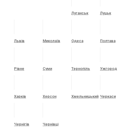
Луганськ
Луцьк
Львів
Миколаїв
Одеса
Полтава
Рівне
Суми
Тернопіль
Ужгород
Харків
Херсон
Хмельницький
Черкаси
Чернігів
Чернівці