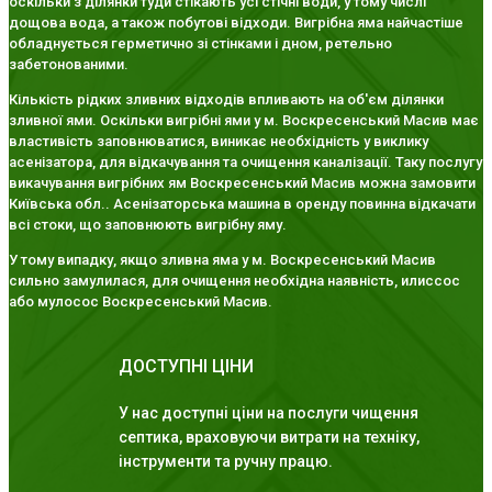
оскільки з ділянки туди стікають усі стічні води, у тому числі
дощова вода, а також побутові відходи. Вигрібна яма найчастіше
обладнується герметично зі стінками і дном, ретельно
забетонованими.
Кількість рідких зливних відходів впливають на об'єм ділянки
зливної ями. Оскільки вигрібні ями у м. Воскресенський Масив має
властивість заповнюватися, виникає необхідність у виклику
асенізатора, для відкачування та очищення каналізації. Таку послугу
викачування вигрібних ям Воскресенський Масив можна замовити
Київська обл.. Асенізаторська машина в оренду повинна відкачати
всі стоки, що заповнюють вигрібну яму.
У тому випадку, якщо зливна яма у м. Воскресенський Масив
сильно замулилася, для очищення необхідна наявність, илиссос
або мулосос Воскресенський Масив.
ДОСТУПНІ ЦІНИ
У нас доступні ціни на послуги чищення
септика, враховуючи витрати на техніку,
інструменти та ручну працю.