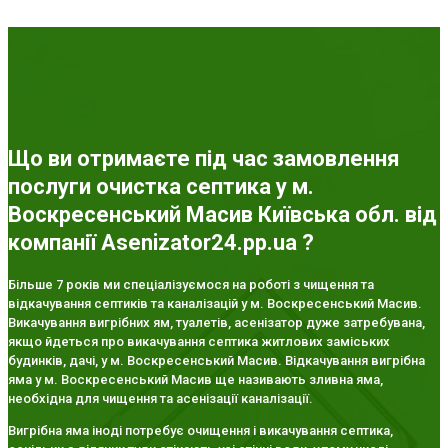
Що ви отримаєте під час замовлення
послуги очистка септика у м.
Воскресенський Масив Київська обл. від
компанії Asenizator24.pp.ua ?
Більше 7 років ми спеціалізуємося на роботі з чищення та
відкачування септиків та каналізацій у м. Воскресенський Масив.
Викачування вигрібних ям, туалетів, асенізатор дуже затребувана,
якщо йдеться про викачування септика житлових заміських
будинків, дачі, у м. Воскресенський Масив. Відкачування вигрібна
яма у м. Воскресенський Масив ще називають зливна яма,
необхідна для чищення та асенізації каналізації.
Вигрібна яма іноді потребує очищення і викачування септика,