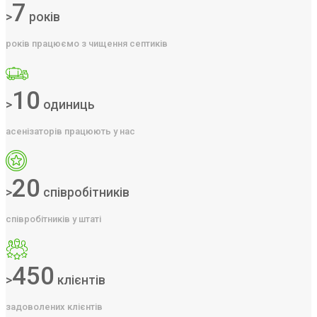
7
>
років
років працюємо з чищення септиків
10
>
одиниць
асенізаторів працюють у нас
20
>
співробітників
співробітників у штаті
450
>
клієнтів
задоволених клієнтів