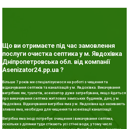
Що ви отримаєте під час замовлення
послуги очистка септика у м. Явдохівка
Дніпропетровська обл. від компанії
Asenizator24.pp.ua ?
Більше 7 років ми спеціалізуємося на роботі з чищення та
відкачування септиків та каналізацій у м. Явдохівка. Викачування
вигрібних ям, туалетів, асенізатор дуже затребувана, якщо йдеться
про викачування септика житлових заміських будинків, дачі, у м.
Явдохівка. Відкачування вигрібна яма у м. Явдохівка ще називають
зливна яма, необхідна для чищення та асенізації каналізації.
Вигрібна яма іноді потребує очищення і викачування септика,
оскільки з ділянки туди стікають усі стічні води, у тому числі