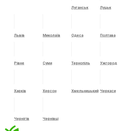
Луганськ
Луцьк
Львів
Миколаїв
Одеса
Полтава
Рівне
Суми
Тернопіль
Ужгород
Харків
Херсон
Хмельницький
Черкаси
Чернігів
Чернівці