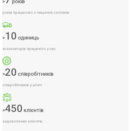
>
років
років працюємо з чищення септиків
10
>
одиниць
асенізаторів працюють у нас
20
>
співробітників
співробітників у штаті
450
>
клієнтів
задоволених клієнтів