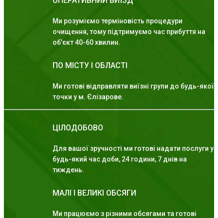
ОПЕРАТИВНИЙ ВИЇЗД
Ми розуміємо терміновість процедури
очищення, тому підтримуємо час прибуття на
об'єкт 40-60 хвилин.
ПО МІСТУ І ОБЛАСТІ
Ми готові відправляти виїзні групи до будь-якої
точки у м. Єлізарове.
ЦІЛОДОБОВО
Для вашої зручності ми готові надати послуги у
будь-який час доби, 24 години, 7 днів на
тиждень.
МАЛІ І ВЕЛИКІ ОБСЯГИ
Ми працюємо з різними обсягами та готові