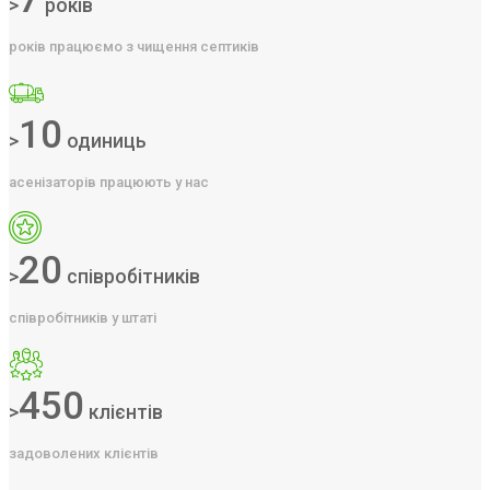
>
років
років працюємо з чищення септиків
10
>
одиниць
асенізаторів працюють у нас
20
>
співробітників
співробітників у штаті
450
>
клієнтів
задоволених клієнтів