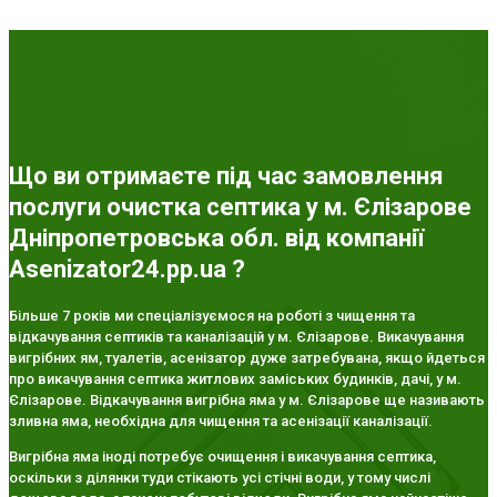
Що ви отримаєте під час замовлення
послуги очистка септика у м. Єлізарове
Дніпропетровська обл. від компанії
Asenizator24.pp.ua ?
Більше 7 років ми спеціалізуємося на роботі з чищення та
відкачування септиків та каналізацій у м. Єлізарове. Викачування
вигрібних ям, туалетів, асенізатор дуже затребувана, якщо йдеться
про викачування септика житлових заміських будинків, дачі, у м.
Єлізарове. Відкачування вигрібна яма у м. Єлізарове ще називають
зливна яма, необхідна для чищення та асенізації каналізації.
Вигрібна яма іноді потребує очищення і викачування септика,
оскільки з ділянки туди стікають усі стічні води, у тому числі