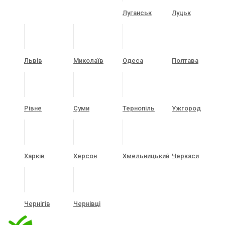
Луганськ
Луцьк
Львів
Миколаїв
Одеса
Полтава
Рівне
Суми
Тернопіль
Ужгород
Харків
Херсон
Хмельницький
Черкаси
Чернігів
Чернівці