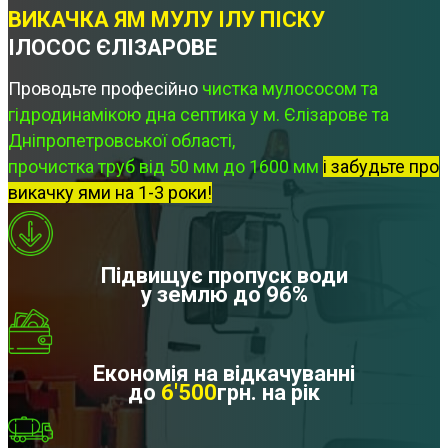
ВИКАЧКА ЯМ МУЛУ ІЛУ ПІСКУ
ІЛОСОС ЄЛІЗАРОВЕ
Проводьте професійно
чистка мулососом та
гідродинамікою дна септика у м. Єлізарове та
Дніпропетровської області,
прочистка труб від 50 мм до 1600 мм
і забудьте про
викачку ями на 1-3 роки!
Підвищує пропуск води
у землю до 96%
Економія на відкачуванні
до
6'500
грн. на рік