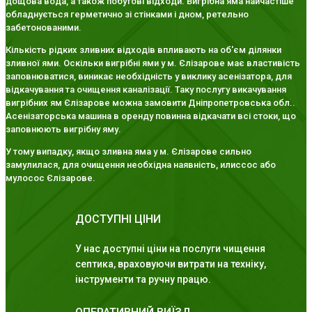
дощова вода, а також побутові відходи. Вигрібна яма найчастіше
обладнується герметично зі стінками і дном, ретельно
забетонованими.
Кількість рідких зливних відходів впливають на об'єм ділянки
зливної ями. Оскільки вигрібні ями у м. Єлізарове має властивість
заповнюватися, виникає необхідність у виклику асенізатора, для
відкачування та очищення каналізації. Таку послугу викачування
вигрібних ям Єлізарове можна замовити Дніпропетровська обл..
Асенізаторська машина в оренду повинна відкачати всі стоки, що
заповнюють вигрібну яму.
У тому випадку, якщо зливна яма у м. Єлізарове сильно
замулилася, для очищення необхідна наявність, илиссос або
мулосос Єлізарове.
ДОСТУПНІ ЦІНИ
У нас доступні ціни на послуги чищення
септика, враховуючи витрати на техніку,
інструменти та ручну працю.