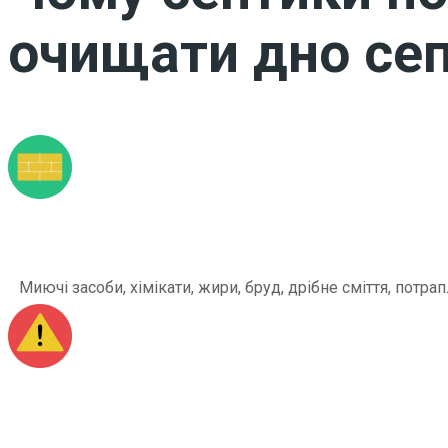
очищати дно сеп
Миючі засоби, хімікати, жири, бруд, дрібне сміття, по