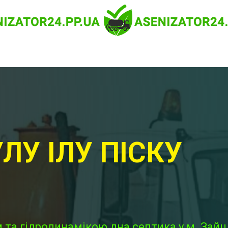
ЛУ ІЛУ ПІСКУ
та гідродинамікою дна септика у м. Зайці