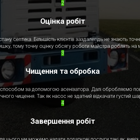
2
Оцінка робіт
стану септика. Більшість клієнтів заздалегідь не знають то
ишку, тому точну оцінку обсягу роботи майстра роблять на м
3
Чищення та обробка
м способом за допомогою асенізатора. Далі обробляємо по
чного чищення. Так як насос не здатний відкачати густий ш
4
Завершення робіт
я цього ми можемо надати додаткові послуги такі як: вивіз в