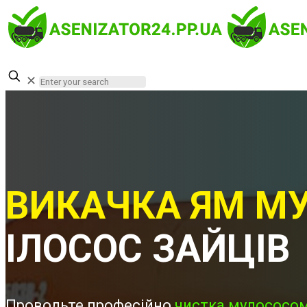
✕
ВИКАЧКА ЯМ МУ
ІЛОСОС ЗАЙЦІВ
Проводьте професійно
чистка мулососом 