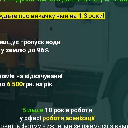
будьте про викачку ями на 1-3 роки!
вищує пропуск води
у землю до 96%
омія на відкачуванні
до
6'500
грн. на рік
Більше
10 років роботи
у сфері
роботи асенізації
аповніть форму нижче, ми зв'яжемося з ва