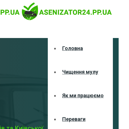
Головна
Чищення мулу
Як ми працюємо
Переваги
в та Київської