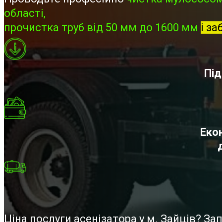
області,
прочистка труб від 50 мм до 1600 мм
і за
Під
Екон
Ціна послуги асенізатора у м. Зайців? З