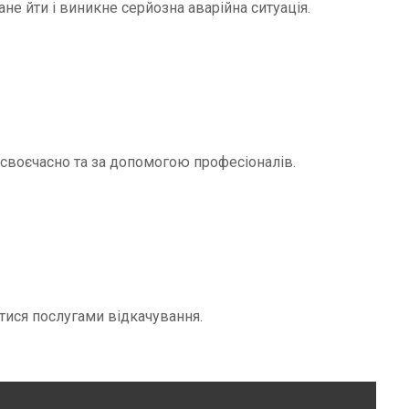
не йти і виникне серйозна аварійна ситуація.
и своєчасно та за допомогою професіоналів.
тися послугами відкачування.