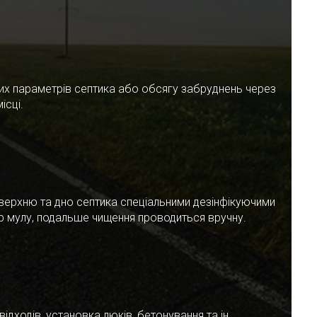
чних параметрів септика або обсягу забруднень через
ісці.
верхню та дно септика спеціальними дезінфікуючими
ар мулу, подальше чищення проводиться вручну.
ідходів, установка люків, бетонування та ін.