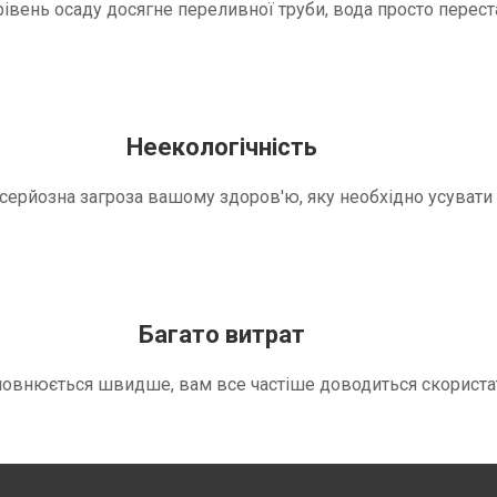
вень осаду досягне переливної труби, вода просто переста
Неекологічність
е серйозна загроза вашому здоров'ю, яку необхідно усуват
Багато витрат
повнюється швидше, вам все частіше доводиться скориста