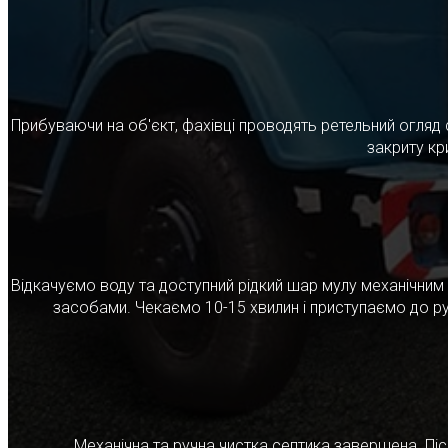
Прибуваючи на об'єкт, фахівці проводять ретельний огляд 
закриту кр
Відкачуємо воду та доступний рідкий шар мулу механічни
засобами. Чекаємо 10-15 хвилин і приступаємо до ру
Механічна та ручна чистка септика завершена. Післ