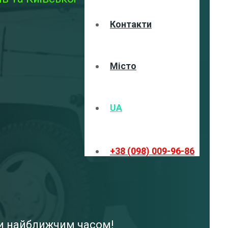
Контакти
Місто
UA
+38 (098) 009-96-86
ми найближчим часом!