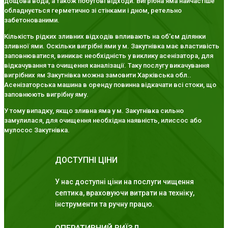
дощова вода, а також побутові відходи. Вигрібна яма найчастіше
обладнується герметично зі стінками і дном, ретельно
забетонованими.
Кількість рідких зливних відходів впливають на об'єм ділянки
зливної ями. Оскільки вигрібні ями у м. Закутнівка має властивість
заповнюватися, виникає необхідність у виклику асенізатора, для
відкачування та очищення каналізації. Таку послугу викачування
вигрібних ям Закутнівка можна замовити Харківська обл..
Асенізаторська машина в оренду повинна відкачати всі стоки, що
заповнюють вигрібну яму.
У тому випадку, якщо зливна яма у м. Закутнівка сильно
замулилася, для очищення необхідна наявність, илиссос або
мулосос Закутнівка.
ДОСТУПНІ ЦІНИ
У нас доступні ціни на послуги чищення
септика, враховуючи витрати на техніку,
інструменти та ручну працю.