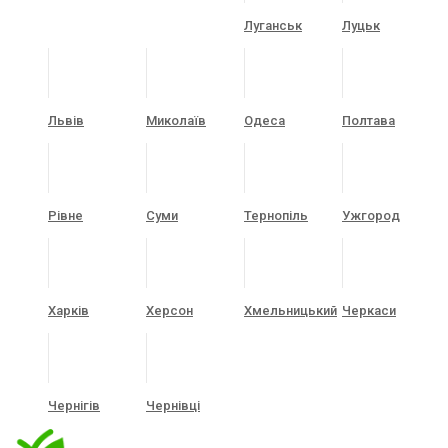
Луганськ
Луцьк
Львів
Миколаїв
Одеса
Полтава
Рівне
Суми
Тернопіль
Ужгород
Харків
Херсон
Хмельницький
Черкаси
Чернігів
Чернівці