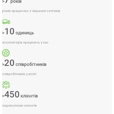
>
років
років працюємо з чищення септиків
10
>
одиниць
асенізаторів працюють у нас
20
>
співробітників
співробітників у штаті
450
>
клієнтів
задоволених клієнтів