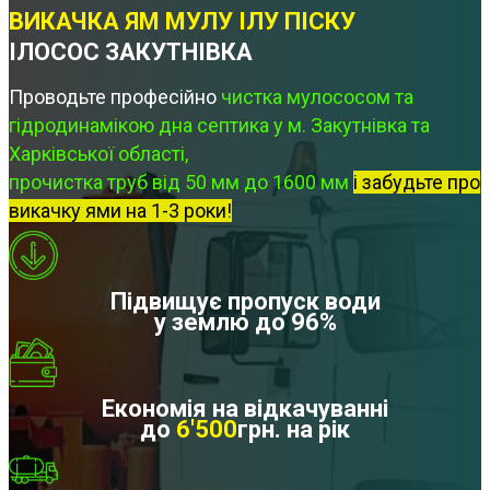
ВИКАЧКА ЯМ МУЛУ ІЛУ ПІСКУ
ІЛОСОС ЗАКУТНІВКА
Проводьте професійно
чистка мулососом та
гідродинамікою дна септика у м. Закутнівка та
Харківської області,
прочистка труб від 50 мм до 1600 мм
і забудьте про
викачку ями на 1-3 роки!
Підвищує пропуск води
у землю до 96%
Економія на відкачуванні
до
6'500
грн. на рік