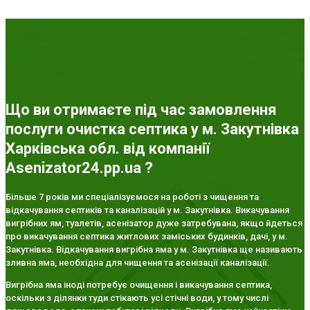
Що ви отримаєте під час замовлення
послуги очистка септика у м. Закутнівка
Харківська обл. від компанії
Asenizator24.pp.ua ?
Більше 7 років ми спеціалізуємося на роботі з чищення та
відкачування септиків та каналізацій у м. Закутнівка. Викачування
вигрібних ям, туалетів, асенізатор дуже затребувана, якщо йдеться
про викачування септика житлових заміських будинків, дачі, у м.
Закутнівка. Відкачування вигрібна яма у м. Закутнівка ще називають
зливна яма, необхідна для чищення та асенізації каналізації.
Вигрібна яма іноді потребує очищення і викачування септика,
оскільки з ділянки туди стікають усі стічні води, у тому числі