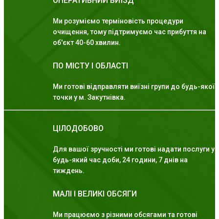
ОПЕРАТИВНИЙ ВИЇЗД
Ми розуміємо терміновість процедури
очищення, тому підтримуємо час прибуття на
об'єкт 40-60 хвилин.
ПО МІСТУ І ОБЛАСТІ
Ми готові відправляти виїзні групи до будь-якої
точки у м. Закутнівка.
ЦІЛОДОБОВО
Для вашої зручності ми готові надати послуги у
будь-який час доби, 24 години, 7 днів на
тиждень.
МАЛІ І ВЕЛИКІ ОБСЯГИ
Ми працюємо з різними обсягами та готові