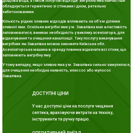
дощова вода, а також побутові відходи. Вигрібна яма найчастіше
обладнується герметично зі стінками і дном, ретельно
забетонованими.
Кількість рідких зливних відходів впливають на об'єм ділянки
зливної ями. Оскільки вигрібні ями у м. Завалівка має властивість
заповнюватися, виникає необхідність у виклику асенізатора, для
відкачування та очищення каналізації. Таку послугу викачування
вигрібних ям Завалівка можна замовити Київська обл..
Асенізаторська машина в оренду повинна відкачати всі стоки, що
заповнюють вигрібну яму.
У тому випадку, якщо зливна яма у м. Завалівка сильно замулилася,
для очищення необхідна наявність, илиссос або мулосос
Завалівка.
ДОСТУПНІ ЦІНИ
У нас доступні ціни на послуги чищення
септика, враховуючи витрати на техніку,
інструменти та ручну працю.