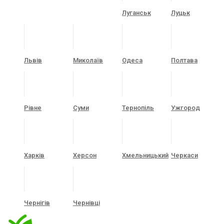
Луганськ
Луцьк
Львів
Миколаїв
Одеса
Полтава
Рівне
Суми
Тернопіль
Ужгород
Харків
Херсон
Хмельницький
Черкаси
Чернігів
Чернівці