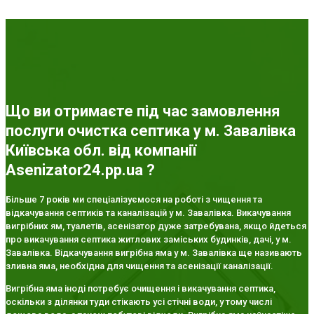
Що ви отримаєте під час замовлення
послуги очистка септика у м. Завалівка
Київська обл. від компанії
Asenizator24.pp.ua ?
Більше 7 років ми спеціалізуємося на роботі з чищення та
відкачування септиків та каналізацій у м. Завалівка. Викачування
вигрібних ям, туалетів, асенізатор дуже затребувана, якщо йдеться
про викачування септика житлових заміських будинків, дачі, у м.
Завалівка. Відкачування вигрібна яма у м. Завалівка ще називають
зливна яма, необхідна для чищення та асенізації каналізації.
Вигрібна яма іноді потребує очищення і викачування септика,
оскільки з ділянки туди стікають усі стічні води, у тому числі