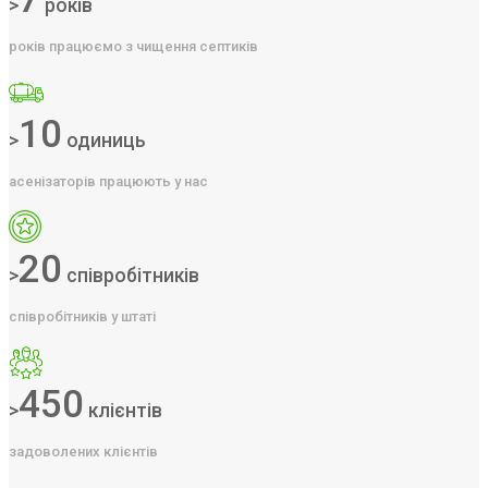
>
років
років працюємо з чищення септиків
10
>
одиниць
асенізаторів працюють у нас
20
>
співробітників
співробітників у штаті
450
>
клієнтів
задоволених клієнтів