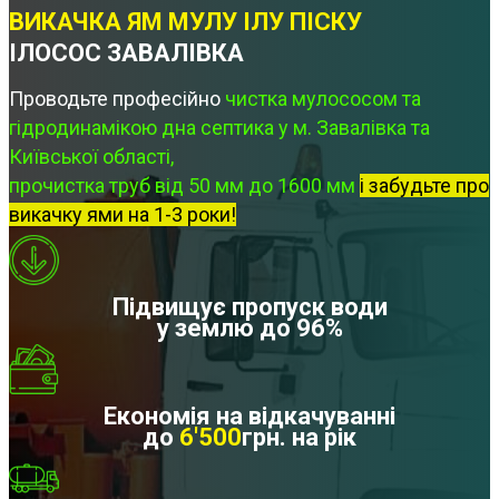
ВИКАЧКА ЯМ МУЛУ ІЛУ ПІСКУ
ІЛОСОС ЗАВАЛІВКА
Проводьте професійно
чистка мулососом та
гідродинамікою дна септика у м. Завалівка та
Київської області,
прочистка труб від 50 мм до 1600 мм
і забудьте про
викачку ями на 1-3 роки!
Підвищує пропуск води
у землю до 96%
Економія на відкачуванні
до
6'500
грн. на рік