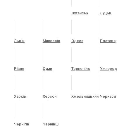
Луганськ
Луцьк
Львів
Миколаїв
Одеса
Полтава
Рівне
Суми
Тернопіль
Ужгород
Харків
Херсон
Хмельницький
Черкаси
Чернігів
Чернівці