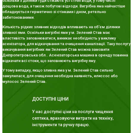
оскільки з ділянки туди стікають усі стічні води, у тому числі
дощова вода, а також побутові відходи. Вигрібна яма найчастіше
обладнується герметично зі стінками і дном, ретельно
забетонованими.
Кількість рідких зливних відходів впливають на об'єм ділянки
зливної ями. Оскільки вигрібні ями у м. Зелений Став має
властивість заповнюватися, виникає необхідність у виклику
асенізатора, для відкачування та очищення каналізації. Таку послугу
викачування вигрібних ям Зелений Став можна замовити
Дніпропетровська обл.. Асенізаторська машина в оренду повинна
відкачати всі стоки, що заповнюють вигрібну яму.
У тому випадку, якщо зливна яма у м. Зелений Став сильно
замулилася, для очищення необхідна наявність, илиссос або
мулосос Зелений Став.
ДОСТУПНІ ЦІНИ
У нас доступні ціни на послуги чищення
септика, враховуючи витрати на техніку,
інструменти та ручну працю.