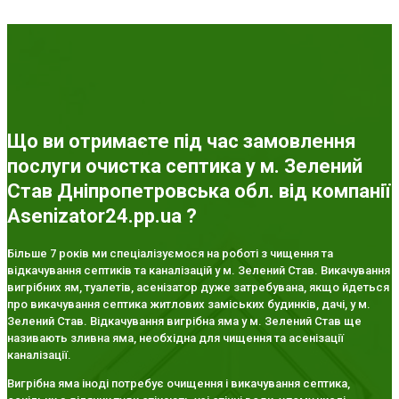
Що ви отримаєте під час замовлення
послуги очистка септика у м. Зелений
Став Дніпропетровська обл. від компанії
Asenizator24.pp.ua ?
Більше 7 років ми спеціалізуємося на роботі з чищення та
відкачування септиків та каналізацій у м. Зелений Став. Викачування
вигрібних ям, туалетів, асенізатор дуже затребувана, якщо йдеться
про викачування септика житлових заміських будинків, дачі, у м.
Зелений Став. Відкачування вигрібна яма у м. Зелений Став ще
називають зливна яма, необхідна для чищення та асенізації
каналізації.
Вигрібна яма іноді потребує очищення і викачування септика,