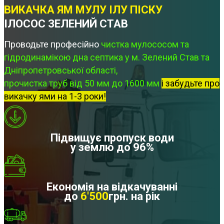
ВИКАЧКА ЯМ МУЛУ ІЛУ ПІСКУ
ІЛОСОС ЗЕЛЕНИЙ СТАВ
Проводьте професійно
чистка мулососом та
гідродинамікою дна септика у м. Зелений Став та
Дніпропетровської області,
прочистка труб від 50 мм до 1600 мм
і забудьте про
викачку ями на 1-3 роки!
Підвищує пропуск води
у землю до 96%
Економія на відкачуванні
до
6'500
грн. на рік