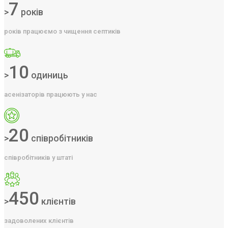
7
>
років
років працюємо з чищення септиків
10
>
одиниць
асенізаторів працюють у нас
20
>
співробітників
співробітників у штаті
450
>
клієнтів
задоволених клієнтів