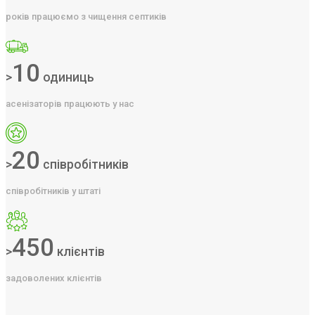
років працюємо з чищення септиків
10
>
одиниць
асенізаторів працюють у нас
20
>
співробітників
співробітників у штаті
450
>
клієнтів
задоволених клієнтів