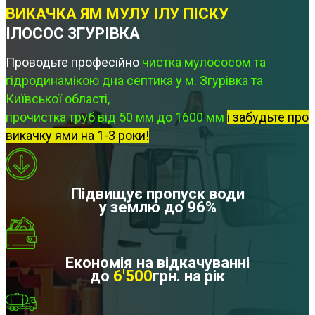
ВИКАЧКА ЯМ МУЛУ ІЛУ ПІСКУ
ІЛОСОС ЗГУРІВКА
Проводьте професійно
чистка мулососом та
гідродинамікою дна септика у м. Згурівка та
Київської області,
прочистка труб від 50 мм до 1600 мм
і забудьте про
викачку ями на 1-3 роки!
Підвищує пропуск води
у землю до 96%
Економія на відкачуванні
до
6'500
грн. на рік