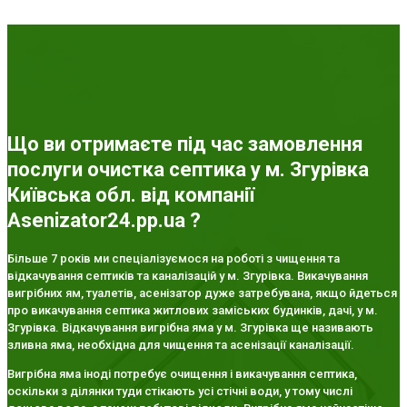
Що ви отримаєте під час замовлення
послуги очистка септика у м. Згурівка
Київська обл. від компанії
Asenizator24.pp.ua ?
Більше 7 років ми спеціалізуємося на роботі з чищення та
відкачування септиків та каналізацій у м. Згурівка. Викачування
вигрібних ям, туалетів, асенізатор дуже затребувана, якщо йдеться
про викачування септика житлових заміських будинків, дачі, у м.
Згурівка. Відкачування вигрібна яма у м. Згурівка ще називають
зливна яма, необхідна для чищення та асенізації каналізації.
Вигрібна яма іноді потребує очищення і викачування септика,
оскільки з ділянки туди стікають усі стічні води, у тому числі