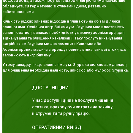
дощова вода, а також побутові відходи. Вигрібна яма найчастіше
обладнується герметично зі стінками і дном, ретельно
забетонованими.
Кількість рідких зливних відходів впливають на об'єм ділянки
зливної ями. Оскільки вигрібні ями у м. Згурівка має властивість
заповнюватися, виникає необхідність у виклику асенізатора, для
відкачування та очищення каналізації. Таку послугу викачування
вигрібних ям Згурівка можна замовити Київська обл..
Асенізаторська машина в оренду повинна відкачати всі стоки, що
заповнюють вигрібну яму.
У тому випадку, якщо зливна яма у м. Згурівка сильно замулилася,
для очищення необхідна наявність, илиссос або мулосос Згурівка.
ДОСТУПНІ ЦІНИ
У нас доступні ціни на послуги чищення
септика, враховуючи витрати на техніку,
інструменти та ручну працю.
ОПЕРАТИВНИЙ ВИЇЗД