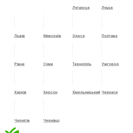
Луганськ
Луцьк
Львів
Миколаїв
Одеса
Полтава
Рівне
Суми
Тернопіль
Ужгород
Харків
Херсон
Хмельницький
Черкаси
Чернігів
Чернівці