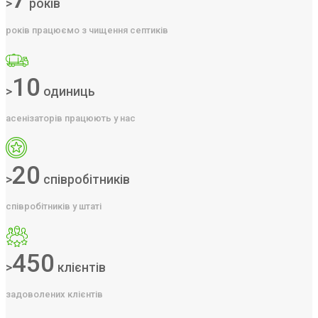
>
років
років працюємо з чищення септиків
10
>
одиниць
асенізаторів працюють у нас
20
>
співробітників
співробітників у штаті
450
>
клієнтів
задоволених клієнтів