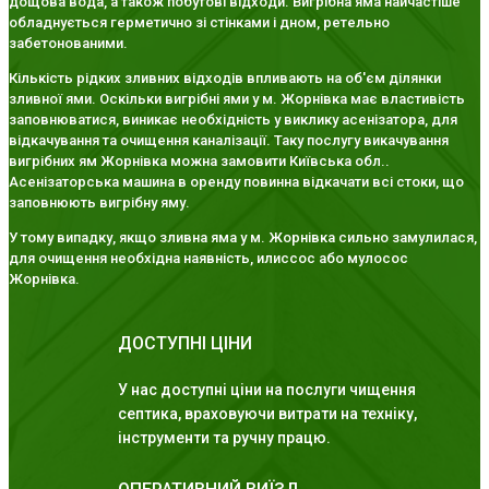
дощова вода, а також побутові відходи. Вигрібна яма найчастіше
обладнується герметично зі стінками і дном, ретельно
забетонованими.
Кількість рідких зливних відходів впливають на об'єм ділянки
зливної ями. Оскільки вигрібні ями у м. Жорнівка має властивість
заповнюватися, виникає необхідність у виклику асенізатора, для
відкачування та очищення каналізації. Таку послугу викачування
вигрібних ям Жорнівка можна замовити Київська обл..
Асенізаторська машина в оренду повинна відкачати всі стоки, що
заповнюють вигрібну яму.
У тому випадку, якщо зливна яма у м. Жорнівка сильно замулилася,
для очищення необхідна наявність, илиссос або мулосос
Жорнівка.
ДОСТУПНІ ЦІНИ
У нас доступні ціни на послуги чищення
септика, враховуючи витрати на техніку,
інструменти та ручну працю.