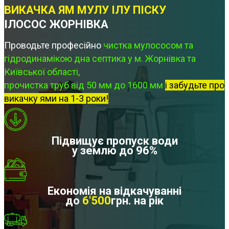
ВИКАЧКА ЯМ МУЛУ ІЛУ ПІСКУ
ІЛОСОС ЖОРНІВКА
Проводьте професійно
чистка мулососом та
гідродинамікою дна септика у м. Жорнівка та
Київської області,
прочистка труб від 50 мм до 1600 мм
і забудьте про
викачку ями на 1-3 роки!
Підвищує пропуск води
у землю до 96%
Економія на відкачуванні
до
6'500
грн. на рік