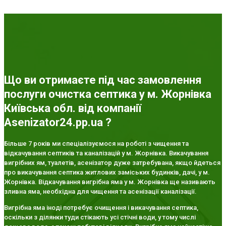
Що ви отримаєте під час замовлення
послуги очистка септика у м. Жорнівка
Київська обл. від компанії
Asenizator24.pp.ua ?
Більше 7 років ми спеціалізуємося на роботі з чищення та
відкачування септиків та каналізацій у м. Жорнівка. Викачування
вигрібних ям, туалетів, асенізатор дуже затребувана, якщо йдеться
про викачування септика житлових заміських будинків, дачі, у м.
Жорнівка. Відкачування вигрібна яма у м. Жорнівка ще називають
зливна яма, необхідна для чищення та асенізації каналізації.
Вигрібна яма іноді потребує очищення і викачування септика,
оскільки з ділянки туди стікають усі стічні води, у тому числі