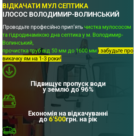
ВІДКАЧАТИ МУЛ СЕПТИКА
ІЛОСОС ВОЛОДИМИР-ВОЛИНСЬКИЙ
Проводьте професійно прип'ять
чистка мулососом
та гідродинамікою дна септика у м. Володимир-
Волинський,
прочистка труб від 50 мм до 1600 мм
і забудьте про
викачку ям на 1-3 роки!
Підвищує пропуск води
у землю до 96%
Економія на відкачуванні
до
6'500
грн. на рік