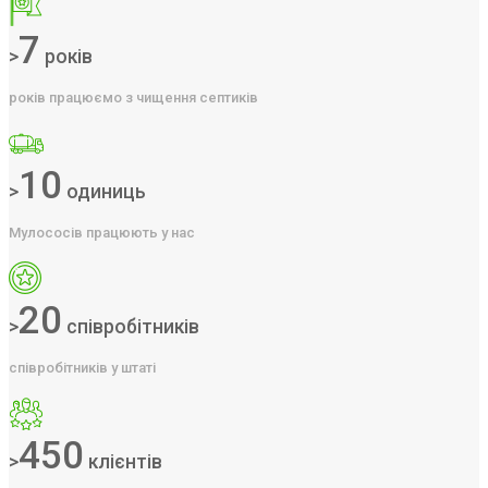
7
>
років
років працюємо з чищення септиків
10
>
одиниць
Мулососів працюють у нас
20
>
співробітників
співробітників у штаті
450
>
клієнтів