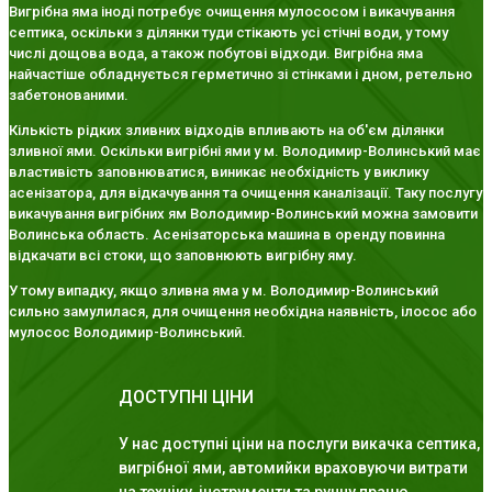
Вигрібна яма іноді потребує очищення мулососом і викачування
септика, оскільки з ділянки туди стікають усі стічні води, у тому
числі дощова вода, а також побутові відходи. Вигрібна яма
найчастіше обладнується герметично зі стінками і дном, ретельно
забетонованими.
Кількість рідких зливних відходів впливають на об'єм ділянки
зливної ями. Оскільки вигрібні ями у м. Володимир-Волинський має
властивість заповнюватися, виникає необхідність у виклику
асенізатора, для відкачування та очищення каналізації. Таку послугу
викачування вигрібних ям Володимир-Волинський можна замовити
Волинська область. Асенізаторська машина в оренду повинна
відкачати всі стоки, що заповнюють вигрібну яму.
У тому випадку, якщо зливна яма у м. Володимир-Волинський
сильно замулилася, для очищення необхідна наявність, ілосос або
мулосос Володимир-Волинський.
ДОСТУПНІ ЦІНИ
У нас доступні ціни на послуги викачка септика,
вигрібної ями, автомийки враховуючи витрати