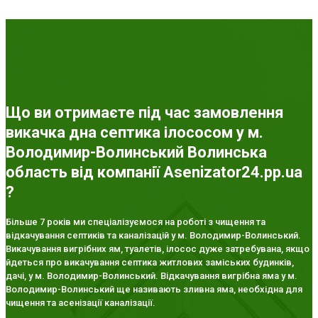
Що ви отримаєте під час замовлення
викачка дна септика ілососом у м.
Володимир-Волинський Волинська
область від компанії Asenizator24.pp.ua
?
Більше 7 років ми спеціалізуємося на роботі з чищення та
відкачування септиків та каналізацій у м. Володимир-Волинський.
Викачування вигрібних ям, туалетів, ілосос дуже затребувана, якщо
йдеться про викачування септика житлових заміських будинків,
дачі, у м. Володимир-Волинський. Відкачування вигрібна яма у м.
Володимир-Волинський ще називають зливна яма, необхідна для
чищення та асенізації каналізації.