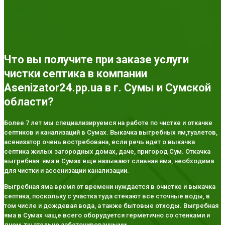
Что вы получите при заказе услуги
чистки септика в компании
Asenizator24.pp.ua в г. Сумы и Сумской
области?
Более 7 лет мы специализируемся на работе по чистке и откачке
септиков и канализаций в Сумах. Выкачка выгребных ям,туалетов,
асенизатор очень востребована, если речь идет о выкачка
септика жилых загородных домах, даче, пригород Сум. Откачка
выгребная яма в Сумах еще называют сливная яма, необходима
для чистки и ассенизации канализации.
Выгребная яма время от времени нуждается в очистке и выкачка
септика, поскольку с участка туда стекают все сточные воды, в
том числе и дождевая вода, а также бытовые отходы. Выгребная
яма в Сумах чаще всего оборудуется герметично со стенками и
дном, тщательно забетонированными.