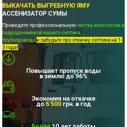
ВЫКАЧАТЬ ВЫГРЕБНУЮ ЯМУ
АССЕНИЗАТОР СУМЫ
Проведите профессиональную
чистку илоссосом и
гидродинамикой вашего септика,
трубопровода
и забудьте про откачку септика на 1-
3 года!
Повышает пропуск воды
в землю до 96%
Экономия на откачке
до
6'500
грн. в год
Более
10 лет работы