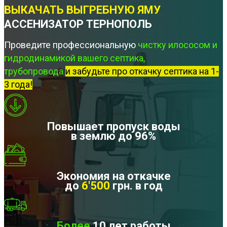
ВЫКАЧАТЬ ВЫГРЕБНУЮ ЯМУ
АССЕНИЗАТОР ТЕРНОПОЛЬ
Проведите профессиональную
чистку илососом и
гидродинамикой вашего септика,
трубопровода
и забудьте про откачку септика на 1-
3 года!
Повышает пропуск воды
в землю до 96%
Экономия на откачке
до
6'500
грн. в год
Более
10 лет работы